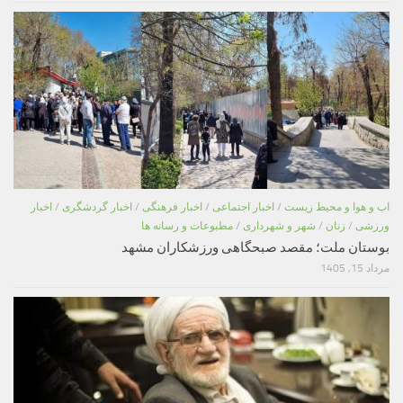
اب و هوا و محیط زیست
/
اخبار اجتماعی
/
اخبار فرهنگی
/
اخبار گردشگری
/
اخبار
ورزشی
/
زنان
/
شهر و شهرداری
/
مطبوعات و رسانه ها
بوستان ملت؛ مقصد صبحگاهی ورزشکاران مشهد
مرداد 15, 1405