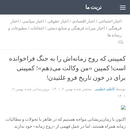
تربت ما
Skip to content
اخبار اجتماعی
/
اخبار اقتصادی
/
اخبار حقوقی
/
اخبار سیاسی
/
اخبار
فرهنگی
/
اخبار میراث فرهنگی و صنایع دستی
/
انتخابات
/
مطبوعات و
رسانه ها
۰
کمپینی که روح زمانه‌اش را به جنگ فراخوانده
است! کمپین «من وکالت می‌دهم»؛ کمپینی
برای در خون تاریخ فرو غلتیدن!
توسط
کاظم خطیبی
· منتشر شده
بهمن ۲, ۱۴۰۱
· بروزرسانی شده
بهمن ۲,
۱۴۰۱
اکنون با زمان‌پریشانی مواجه هستیم که در ظاهر با تحولات و مطالبات
زمانه همراه هستند، اما در عمل فهمی از «روح زمانه» خود ندارند.