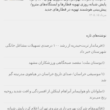
پایش شبانه روزی تهویه قطارها و ایستگاه‌های مترو/
پیش‌بینی هوشمند تهویه در قطارهای جدید
مرداد ۱۵, ۱۴۰۵
نوشته‌های تازه
فرماندار تربت‌حیدریه از رشد ۱۰۰ درصدی تسهیلات مشاغل خانگی
شهرستان خبر داد
بوستان ملت؛ مقصد صبحگاهی ورزشکاران مشهد
/موسیقی خراسان/ صدای تاریخ خراسان در هیاهوی مدرنیته گم
شد
ملوانان ناو هواپیمابر آبراهام لینکلن از افسردگی و افت شدید روحیه
رنج می‌برند
قائم‌مقام شرکت بهره‌برداری متروی تهران اعلام کرد پایش شبانه