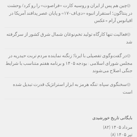
چین هم پس از ایران و روسیه کارت «فراصوت» را رو کرد/ وحشت
در پنتاگون؛ استقرار انبوه «دی‌اف‑۱۷» و پایان عصر پدافند آمریکا در
اقیانوس آرام +عکس
فعالیت تنها کارگاه تولید تخم‌نوغان شمال شرق کشور از سرگرفته
شد
در گفت‌وگوی تفصیلی با ایرنا؛ زنگنه نماینده مردم تربت حیدریه در
مجلس شورای اسلامی : بودجه ۱۴۰۵ و برنامه هفتم متناسب با شرایط
جنگی اصلاح می‌شوند
سخنگوی سپاه: تنگه هرمز به ابزار استراتژیک قدرت تبدیل شده
است
بایگانی تاریخ خورشیدی
مرداد ۱۴۰۵
(۸۲)
تیر ۱۴۰۵
(۸)