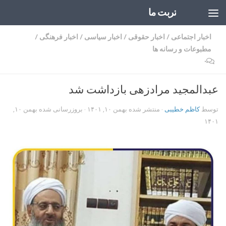
تربت ما
Skip to content
اخبار اجتماعی
/
اخبار حقوقی
/
اخبار سیاسی
/
اخبار فرهنگی
/
مطبوعات و رسانه ها
۰
عبدالمجید مرادزهی بازداشت شد
توسط
کاظم خطیبی
· منتشر شده
بهمن ۱۰, ۱۴۰۱
· بروزرسانی شده
بهمن ۱۰,
۱۴۰۱