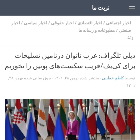
تربت ما
Skip to content
اخبار اجتماعی
/
اخبار اقتصادی
/
اخبار حقوقی
/
اخبار سیاسی
/
اخبار
صنعتی
/
مطبوعات و رسانه ها
۰
دیلی تلگراف: غرب ناتوان درتامین تسلیحات
برای کی‌یف/فریب شکست‌های پوتین را نخوریم
توسط
کاظم خطیبی
· منتشر شده
بهمن ۲۸, ۱۴۰۱
· بروزرسانی شده
بهمن ۲۸,
۱۴۰۱