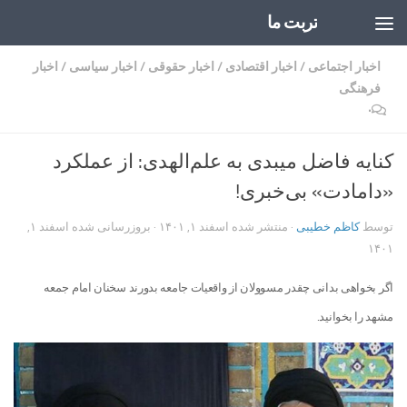
تربت ما
Skip to content
اخبار اجتماعی
/
اخبار اقتصادی
/
اخبار حقوقی
/
اخبار سیاسی
/
اخبار
فرهنگی
۰
کنایه فاضل میبدی به علم‌الهدی: از عملکرد
«دامادت» بی‌خبری!
توسط
کاظم خطیبی
· منتشر شده
اسفند ۱, ۱۴۰۱
· بروزرسانی شده
اسفند ۱,
۱۴۰۱
اگر بخواهی بدانی چقدر مسوولان از واقعیات جامعه بدورند سخنان امام جمعه
مشهد را بخوانید.