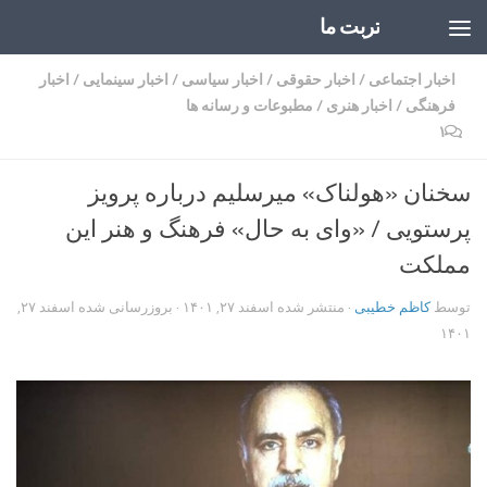
تربت ما
Skip to content
اخبار اجتماعی
/
اخبار حقوقی
/
اخبار سیاسی
/
اخبار سینمایی
/
اخبار
فرهنگی
/
اخبار هنری
/
مطبوعات و رسانه ها
۱
سخنان «هولناک» میرسلیم درباره پرویز
پرستویی / «وای به حال» فرهنگ و هنر این
مملکت
توسط
کاظم خطیبی
· منتشر شده
اسفند ۲۷, ۱۴۰۱
· بروزرسانی شده
اسفند ۲۷,
۱۴۰۱