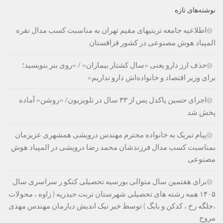
نوشته‌های تازه
اطلاعیه جامعه تربتیهای مقیم تهران به مناسبت کسب مدال نقره
المپیاد هوش مصنوعی در کشور قزاقستان
حذف ارز دارو یعنی «سال کشتار بیماران» / «روی بنر بنویسید؛
برای وزیر اقتصاد و خانواده‌اش دارو نداریم»
اجرای حسین پاکدل پس از ۳۳ سال در تلویزیون/ «روشن» آماده
پخش شد
پیام تبریک به خانواده محترم مهندس درویشی همشهری عزیزمان
بمناسبت کسب مدال فرزندشان محمد رضا درویشی در المپیاد هوش
مصنوعی
برای هفتمین سال متوالی بورسیه تحصیلی کنکو ر سراسری سال
۱۴۰۵ همه رشته های تحصیلی شهرستان تربت حیدریه ( زاوه ، محولات
،جلگه رخ ، کدکن و بایگ ) توسط خیر نیک اندیش دیارمان مهندس مهدی
مروج