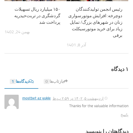
رئیس انجمن تولیدکنندگان
۱۵۰ میلیارد ریال تسهیلات
دوچرخه: افزایش موتورسواری
گردشگری در تربت‌حیدریه
زنان در شهرهای بزرگ/ تمایل
پرداخت شد
زیاد برای خرید موتورسیکلت
بهمن 24, 1402
برقی
آذر 8, 1401
۱ دیدگاه
بازتاب‌ها
0
دیدگاه‌ها
1
mostbet az yukle
اردیبهشت ۵, ۱۴۰۲ در ۲:۵۹ ب٫ظ
Thanks for the valuable information
پاسخ
دیدگاهتان را بنویسید