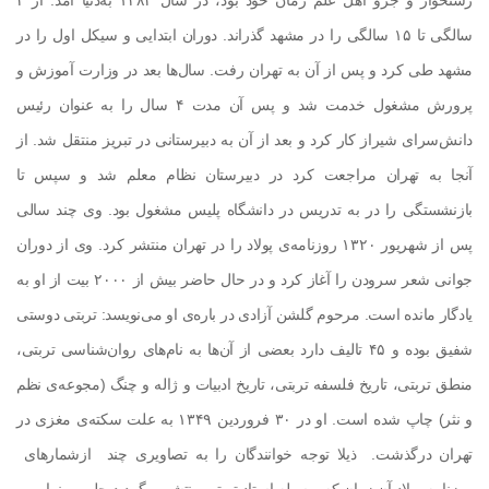
رشتخوار و جزو اهل علم زمان خود بود، در سال ۱۲۸۴ به‌دنیا آمد. از ۲
سالگی تا ۱۵ سالگی را در مشهد گذراند. دوران ابتدایی و سیکل اول را در
مشهد طی کرد و پس از آن به تهران رفت. سال‌ها بعد در وزارت آموزش و
پرورش مشغول خدمت شد و پس آن مدت ۴ سال را به عنوان رئیس
دانش‌سرای شیراز کار کرد و بعد از آن به دبیرستانی در تبریز منتقل شد. از
آنجا به تهران مراجعت کرد در دبیرستان نظام معلم شد و سپس تا
بازنشستگی را در به تدریس در دانشگاه پلیس مشغول بود. وی چند سالی
پس از شهریور ۱۳۲۰ روزنامه‌ی پولاد را در تهران منتشر کرد. وی از دوران
جوانی شعر سرودن را آغاز کرد و در حال حاضر بیش از ۲۰۰۰ بیت از او به
یادگار مانده است. مرحوم گلشن آزادی در باره‌ی او می‌نویسد: تربتی دوستی
شفیق بوده و ۴۵ تالیف دارد بعضی از آن‌ها به نام‌های روان‌شناسی تربتی،
منطق تربتی، تاریخ فلسفه تربتی، تاریخ ادبیات و ژاله و چنگ (مجوعه‌ی نظم
و نثر) چاپ شده‌ است. او در ۳۰ فروردین ۱۳۴۹ به علت سکته‌ی مغزی در
تهران درگذشت
. ذیلا توجه خوانندگان را به تصاویری چند ازشمارهای