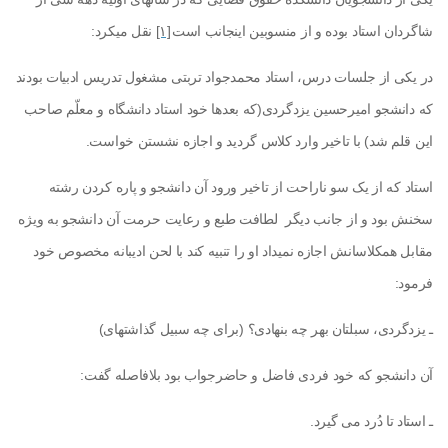
شاگردان استاد بوده و از منسوبین اینجانب است
[۱]
نقل می­کرد:
در یکی از جلسات درس، استاد محمدجواد تربتی مشغول تدریس ادبیات بودند
که دانشجو امیرحسین یزدگردی(که بعدها خود استاد دانشگاه و معلّم صاحب
این قلم شد) با تاخیر وارد کلاس گردید و اجازه نشستن خواست.
استاد که از یک سو ناراحت از تاخیر ورود آن دانشجو و پاره کردن رشته
سخنش بود و از جانب دیگر لطافت طبع و رعایت حرمت آن دانشجو به ویژه
مقابل همکلاسانش اجازه نمی­داد او را تنبیه کند با لحن ادیبانه مخصوص خود
فرمود:
ـ یزدگردی، سبلتان بهر چه بنهادی؟ (برای چه سبیل گذاشته­ای)
آن دانشجو که خود فردی فاضل و حاضرجواب بود بلافاصله گفت:
ـ استاد تا دُرد می­ گیرد.