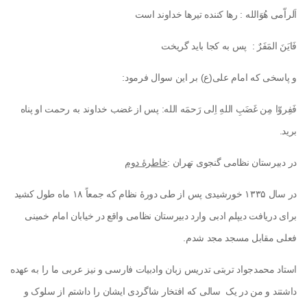
اَلراّمی هُوَالله : رها کننده تیرها خداوند است
فَایَنَ المَفَرٌ : پس به کجا باید گریخت
و پاسخی که امام علی(ع) بر این سوال فرمود:
فَفِروّا مِن غَضَبِ اللهِ اِلی رَحمَه الله: پس از غضب خداوند به رحمت او پناه
برید.
در دبیرستان نظامی گنجوی تهران
:
خاطرۀ دوم
در سال ۱۳۳۵ خورشیدی پس از طی دورۀ نظام که جمعاً ۱۸ ماه طول کشید
برای دریافت دیپلم ادبی وارد دبیرستان نظامی واقع در خیابان امام خمینی
فعلی مقابل مسجد مجد شدم.
استاد محمدجواد تربتی تدریس زبان وادبیات فارسی و نیز عربی ما را به عهده
داشتند و من در یک سالی که افتخار شاگردی ایشان را داشتم از سلوک و