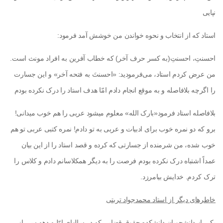
نپایی
استاد که از انتخاب و نحوه خواندن من خوشش آمد فرمود:
احسنتِ، احسنتِ(به کسر حرف آخر) که خطاب آفرین به افراد مونث است.
من عرض کردم استاد، می‌فرمودید: «احسنتَ به فتحه آخر» و این جسارت
را اگرچه بلافاصله و به موقع انجام دادم امّا هدف استاد را درک نکرده بودم
بلافاصله استاد فرمود«بارک الله» معلوم می­شود عربی را هم خوب می­دانی!
برو که دو نمره خوب برای ادبیات و عربی به تو دادم! نمره کتبی عربی تو هم
خوب شده، من شرمنده از جسارتی که کرده و قصد استاد را از این بیان
عمداً اشتباه درک نکرده بودم فرصت را به دیگر همکلاسانم دادم و کلاس را
ترک کردم. خدایش بیامرزد.
خاطره­ای دیگر از استاد محمدجواد تربتی
یکی از دانشجویان دانشکده حقوق قضایی که در سال­های اوّلیه دهه سی از