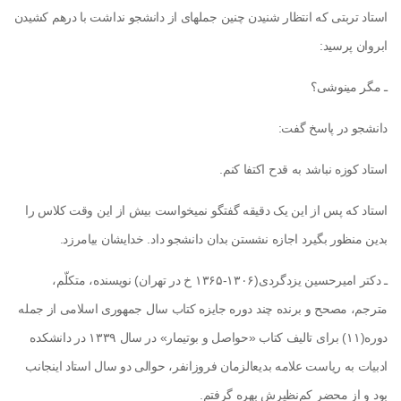
استاد تربتی که انتظار شنیدن چنین جمله­ای از دانشجو نداشت با درهم کشیدن
ابروان پرسید:
ـ مگر می­نوشی؟
دانشجو در پاسخ گفت:
استاد کوزه نباشد به قدح اکتفا کنم.
استاد که پس از این یک دقیقه گفتگو نمی­خواست بیش از این وقت کلاس را
بدین منظور بگیرد اجازه نشستن بدان دانشجو داد. خدایشان بیامرزد.
ـ دکتر امیرحسین یزدگردی(۱۳۰۶-۱۳۶۵ خ در تهران) نویسنده، متکلّم،
مترجم، مصحح و برنده چند دوره جایزه کتاب سال جمهوری اسلامی از جمله
دوره(۱۱) برای تالیف کتاب «حواصل و بوتیمار» در سال ۱۳۳۹ در دانشکده
ادبیات به ریاست علامه بدیع­الزمان فروزانفر، حوالی دو سال استاد اینجانب
بود و از محضر کم‌نظیرش بهره گرفتم.