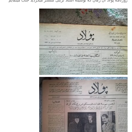
روزنامه پولاد آن زمان که بوسیله استاد تربتی منتشر میگردید جلب مینمایم