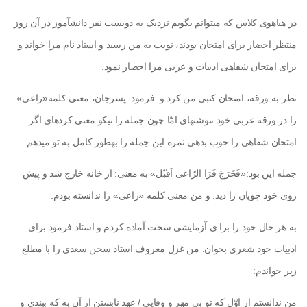
در هیاهوی کلاس که می­توانم بگویم نزدیک به دویست نفر دانش­آموز در آن روز
منتظر احضار برای امتحان بودند، نوبت به من رسید و استاد نام مرا خواند و
برای امتحان شفاهی ادبیات و عربی مرا احضار نمود.
نظر به ورقه، امتحان کتبی من کرد و فرمود: پسرجان، معنی کلمه«راعی»
را در ورقه عربی خود ننوشته­ای امّا چون جمله را نیکو معنی کرده­ای اگر
امتحان شفاهی را خوب بدهی نمره این جمله را به­طور کامل به تو می­دهم.
جمله این بود:«فَخَرَجَ فَرَا الرّاعی اَقبّل» به معنی: از خانه خارج شد و پیش
روی خود چوپان را دید. و من معنی کلمه «راعی» را ندانسته بودم.
به هر حال خود را برا ی آزمایشی سخت آماده کردم و استاد فرمود برای
ادبیات خود شعری بخوان. من غزل معروف استاد سخن سعدی را با مطلع
زیر خواندم:
من ندانستم از اوّل که تو بی مهر و وفایی / عهد نابستن از آن به که ببندی و