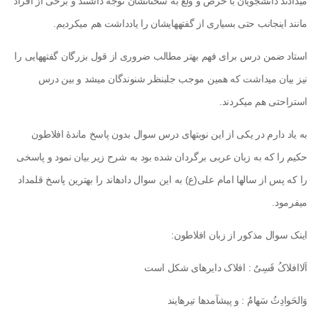
می­دادند دانشجویان با حرص و ولع به سخنانشان توجّه داشتند و برخی از افراد
مانند اینجانب حتی بسیاری از گفته­هایشان را یادداشت هم می­کردیم.
استاد ضمن درس برای فهم بهتر مطالب ضروری از قول بزرگان گفته­هایی را
نیز بیان می­داشت که همین موجب جلب­نظر شنوندگان می­شد و بین درس
استراحتی هم می­کردند.
به یاد دارم در یکی از این نوبت­های درس سوال بدون پاسخ ماندۀ افلاطون
حکیم را که به زبان عربی برگردان شده بود به شرح زیر بیان نمود و پاسخی
را که پس از سال­ها امام علی(ع) به این سوال داده­اند را بهترین پاسخ قلمداد
می­فرمود.
اینک سوال مذکور از زبان افلاطون:
اَلاافلاکُ قَسِیٌ : افلاک دایره­ای شکل­ است
وَالحَوادِثُ سَهامٌ : و پیش­آمدها تیرهایند