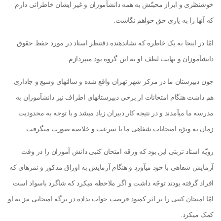
خوش­نظری و ابراز محبتّش به همه دانش­آموزان و غیر ایشان خاطراتی دارم
که آن­ها را به یاری حق خواهم نگاشت.
امّا در این­جا به یک خاطره که نشان­دهنده دقت­نظر استاد در مورد حفظ حقوق
دانش­آموزان و نهایت لطف او به این گروه بود می­پردازم:
چون دبیرستان ما در مرکز شهر تهران واقع شده و سالن­های وسیع و جاداری
هم داشت هنگام امتحانات از برخی دبیرستان­های اطراف نیز دانش­آموزان به
مدرسه ما می­آمدند و در نتیجه کار دبیران زیاد می­شد و با توجه به محدودیت
زمان به ویژه امتحانات شفاهی ما با سرعت و خلاصه صورت می­گرفت.
رویّه استاد تربتی این بود که ورقه امتحان کتبی دانش ­آموزان را در وقت
آزمایش شفاهی با خود می­آورد و هنگام آزمایش به اوراق مذکور و نمره­ای که
افراد گرفته بودند توجّه داشت و اگر ملاحظه می­کرد که شاگرد باسواد است
امّا امتحان کتبی را بر اثر کمبود فرصت جواب نداده در برگه امتحانی نیز به او
کمک می­کرد.