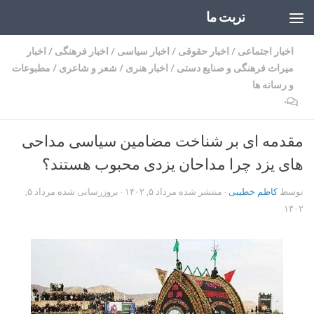
تربت ما
Skip to content
اخبار اجتماعی
/
اخبار حقوقی
/
اخبار سیاسی
/
اخبار فرهنگی
/
اخبار
میراث فرهنگی و صنایع دستی
/
اخبار هنری
/
شعر و شاعری
/
مطبوعات
و رسانه ها
۰
مقدمه ای بر شناخت مضامین سیاسی مداحی
های یزد چرا مداحان یزدی محبوب هستند؟
توسط
کاظم خطیبی
· منتشر شده
مرداد ۵, ۱۴۰۲
· بروزرسانی شده
مرداد ۵,
۱۴۰۲