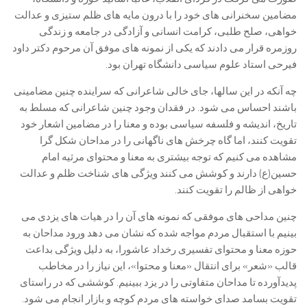
مضامین سخنرانی های خود را با درون مایه های ظلم ستیزی و عدالت
خواهی، صلح طلبی، کرامت انسانی و آزادگی در جامعه و زندگی
روزمره قرار می دادند که یکی از نمونه های موفق آن مرحوم دکتر داود
فیرحی استاد علوم سیاسی دانشگاه تهران بود.
چه آنکه در این سالها، جای خالی شاعرانی که سراینده چنین مضامینی
باشند احساس می شود. در فقدان وجود چنین شاعرانی که مسلط به
تاریخ، اندیشه و فلسفه سیاسی بوده و معنا را در مضامین اشعار خود
تقویت کنند، اما گاه چرخش های ناگهانی را در مداحان شکل گرا
مشاهده می کنیم که توجه بیشتری به معنا و محتوای مرثیه امام
حسین(ع) دارند و کوشش می کنند ویژگی های شناخت ظلم و عدالت
خواهی از ظالم را تقویت کنند.
چنین مداحی های موفقی که نمونه های آن را در هیات های یزدی می
بینیم با استقبال مردم مواجه شده که نشان می دهد ورود مداحان به
حوزه معنا و محتوای تفسیری رخداد عاشورا، به دلیل ویژگی بداعت
قالب «شعر» برای انتقال «معنا و محتوا»، این نیاز را در مخاطب
پدیدآورده تا مداحان متفاوتی را در یزد ببینیم. کوششی که در راستای
تقویت بسامد صدای خواسته های مردم کوچه و بازار انجام می شود.