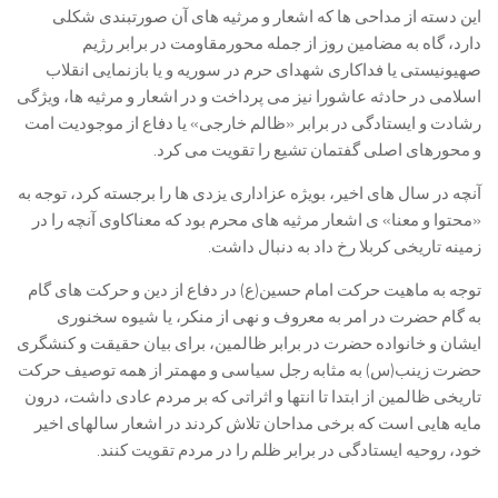
این دسته از مداحی ها که اشعار و مرثیه های آن صورتبندی شکلی
دارد، گاه به مضامین روز از جمله محورمقاومت در برابر رژیم
صهیونیستی یا فداکاری شهدای حرم در سوریه و یا بازنمایی انقلاب
اسلامی در حادثه عاشورا نیز می پرداخت و در اشعار و مرثیه ها، ویژگی
رشادت و ایستادگی در برابر «ظالم خارجی» یا دفاع از موجودیت امت
و محورهای اصلی گفتمان تشیع را تقویت می کرد.
آنچه در سال های اخیر، بویژه عزاداری یزدی ها را برجسته کرد، توجه به
«محتوا و معنا» ی اشعار مرثیه های محرم بود که معناکاوی آنچه را در
زمینه تاریخی کربلا رخ داد به دنبال داشت.
توجه به ماهیت حرکت امام حسین(ع) در دفاع از دین و حرکت های گام
به گام حضرت در امر به معروف و نهی از منکر، یا شیوه سخنوری
ایشان و خانواده حضرت در برابر ظالمین، برای بیان حقیقت و کنشگری
حضرت زینب(س) به مثابه رجل سیاسی و مهمتر از همه توصیف حرکت
تاریخی ظالمین از ابتدا تا انتها و اثراتی که بر مردم عادی داشت، درون
مایه هایی است که برخی مداحان تلاش کردند در اشعار سالهای اخیر
خود، روحیه ایستادگی در برابر ظلم را در مردم تقویت کنند.