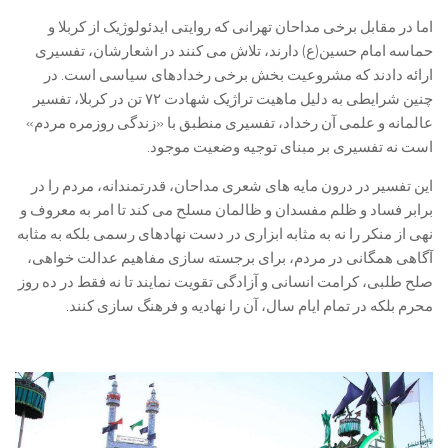
اما در مقابل برخی مداحان تهرانی که روایتی ایدئولوژیک از کربلا و
حماسه امام حسین(ع) دارند، تلاش می کنند در اشعارشان، تفسیری
ارائه دادند که مشروعیت بخش برخی رخدادهای سیاسی است. در
چنین شرایطی به دلیل ماهیت تراژیک شهادت ۷۲ تن در کربلا، تفسیر
عالمانه و علمی آن رخداد، تفسیری منطبق با «زندگی روزمره مردم»
است نه تفسیری بر مبنای توجیه وضعیت موجود.
این تفسیر در درون مایه های شعری مداحان، قدرتمندانه، مردم را در
برابر فساد و ظلم مفسدان و ظالمان مسلح می کند تا امر به معروف و
نهی از منکر را نه به مثابه ابزاری در دست نهادهای رسمی بلکه به مثابه
آگاهی همگانی در مردم، برای برجسته سازی مفاهیم عدالت خواهی،
صلح طلبی، کرامت انسانی و آزادگی تقویت نمایند تا نه فقط در ده روز
محرم بلکه در تمام ایام سال، آن را نهادیه و فرهنگ سازی کنند.