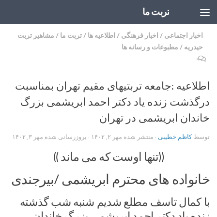
تربت ما
Skip to content
اخبار اجتماعی
/
اخبار فرهنگی
/
اطلاعیه ها
/
تربت ما
/
مشاهیر تربت
حیدریه
/
مطبوعات و رسانه ها
۰
اطلاعیه :جامعه تربتیهای مقیم تهران بمناسبت
درگذشت زنده یاد دکتر احمد ابریشمی بزرگ
خاندان ابریشمی در تهران
توسط
کاظم خطیبی
· منتشر شده
مهر ۲, ۱۴۰۲
· بروزرسانی شده
مهر ۳, ۱۴۰۲
((تنها اوست که می ماند ))
خانواده های محترم ابریشمی /بیرجندی
با کمال تاسف مطلع شدیم شنبه شب گذشته
زنده یاد دکتر احمد ابریشمی بزرگ خاندان