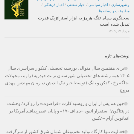
و شهرسازی
/
اخبار سیاسی
/
اخبار صنعتی
/
اخبار فرهنگی
/
مطبوعات و رسانه ها
سخنگوی سپاه: تنگه هرمز به ابزار استراتژیک قدرت
تبدیل شده است
مرداد ۱۷, ۱۴۰۵
نوشته‌های تازه
برای هفتمین سال متوالی بورسیه تحصیلی کنکو ر سراسری سال
۱۴۰۵ همه رشته های تحصیلی شهرستان تربت حیدریه ( زاوه ، محولات
،جلگه رخ ، کدکن و بایگ ) توسط خیر نیک اندیش دیارمان مهندس مهدی
مروج
چین هم پس از ایران و روسیه کارت «فراصوت» را رو کرد/ وحشت
در پنتاگون؛ استقرار انبوه «دی‌اف‑۱۷» و پایان عصر پدافند آمریکا در
اقیانوس آرام +عکس
فعالیت تنها کارگاه تولید تخم‌نوغان شمال شرق کشور از سرگرفته