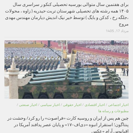
برای هفتمین سال متوالی بورسیه تحصیلی کنکو ر سراسری سال
۱۴۰۵ همه رشته های تحصیلی شهرستان تربت حیدریه ( زاوه ، محولات
،جلگه رخ ، کدکن و بایگ ) توسط خیر نیک اندیش دیارمان مهندس مهدی
مروج
مرداد 17, 1405
اخبار اجتماعی
/
اخبار اقتصادی
/
اخبار حقوقی
/
اخبار سیاسی
/
اخبار صنعتی
/
مطبوعات و رسانه ها
چین هم پس از ایران و روسیه کارت «فراصوت» را رو کرد/ وحشت در
پنتاگون؛ استقرار انبوه «دی‌اف‑۱۷» و پایان عصر پدافند آمریکا در
اقیانوس آرام +عکس