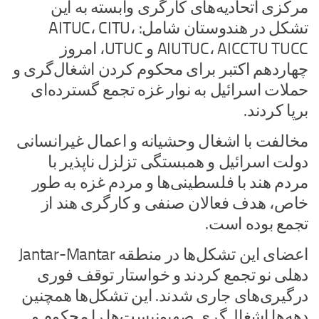
مرکزی اتحادیه‌های کارگری وابسته به این
تشکل در هندوستان شامل: AITUC، CITU،
AIUTUC، AICCTU TUCC و UTUC، امروز
چهاردهم اکتبر برای محکوم کردن اشغال‌گری و
حملات اسرائیل به نوار غزه تجمع گسترده‌ای
برپا کردند.
مخالفت با اشغال وحشیانه و اعمال غیرانسانی
دولت اسرائیل و همبستگی تزلزل ناپذیر با
مردم هند با فلسطینی‌ها و مردم غزه به طور
خاص، هدف فعالان صنفی و کارگری هند از
تجمع بوده است.
اعضای این تشکل‌ها در منطقه Jantar-Mantar
دهلی نو تجمع کردند و خواستار توقف فوری
درگیری‌های جاری شدند. این تشکل‌ها همچنین
دهه‌ها اشغال‌گری صهیونیست‌ها را محکوم و