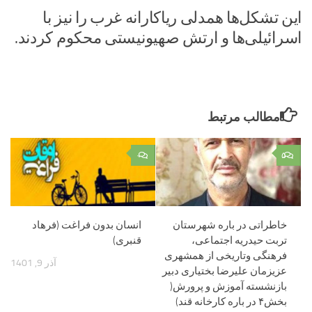
این تشکل‌ها همدلی ریاکارانه غرب را نیز با
اسرائیلی‌ها و ارتش صهیونیستی محکوم کردند.
مطالب مرتبط
۰
۵
خاطراتی در باره شهرستان
انسان بدون فراغت (فرهاد
تربت حیدریه اجتماعی،
قنبری)
فرهنگی وتاریخی از همشهری
آذر 9, 1401
عزیزمان علیرضا بختیاری دبیر
بازنشسته آموزش و پرورش(
بخش۴ در باره کارخانه قند)