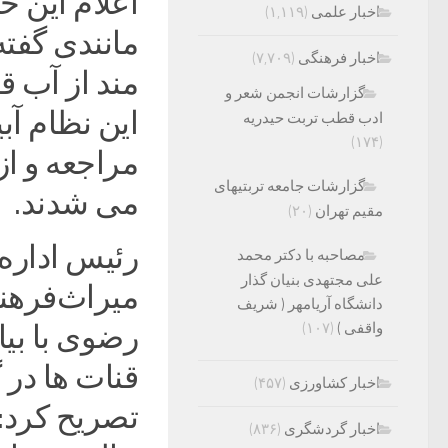
اعلام این خ
اخبار علمی
(۱,۱۱۹)
مانندی گفت
اخبار فرهنگی
(۷,۷۰۹)
مند از آب ق
گزارشات انجمن شعر و
این نظام آب
ادب قطب تربت حیدریه
(۱۷۴)
مراجعه و از
گزارشات جامعه تربتیهای
می شدند.
مقیم تهران
(۲۰)
رئیس اداره 
مصاحبه با دکتر محمد
علی مجتهدی بنیان گذار
میراث‌فرهن
دانشگاه آریامهر ( شریف
واقفی )
(۱۰۷)
رضوی با بیا
قنات ها در
اخبار کشاورزی
(۴۵۷)
تصریح کرد:
اخبار گردشگری
(۸۳۶)