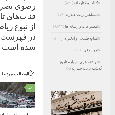
کتاب و کتابخانه
(۸۳۱)
رضوی تصریح
قنات‌های تا
مشاهیر تربت حیدریه
(۵۷۹)
از نبوغ ریا
مطبوعات و رسانه ها
(۶,۷۲۳)
در فهرست آ
منابع طبیعی و ابخیز داری
(۹۲)
شده است.
موسیقی
(۵۹۲)
نوشته هایی در باره تاریخ
گذشته تربت حیدریه
(۳۸)
مطالب مرتبط
۰
پلیس راهور اعلام