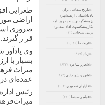
طغرایی افز
تاریخ شفاهی ایران
یادداشتهایی از همشهری
اراضی مورد
پژوهشگر، نویسنده ، روز نامه
نگار پیشکسوت آقای محمود
ضروری است
تربتی سنجابی
(۱۲)
قرار گیرند.
تربت ما
(۱,۰۱۶)
وی یادآور ش
زنان
(۸۱۹)
بسیار با ار
شعر و شاعری
(۶۲۳)
میراث فرهن
شهر و شهرداری
(۸۱۳)
عمده‌ای در
فایلهای تصویری
(۱۰۴)
رئیس اداره 
فیلم و سینما
(۳۳۰)
میراث‌فرهن