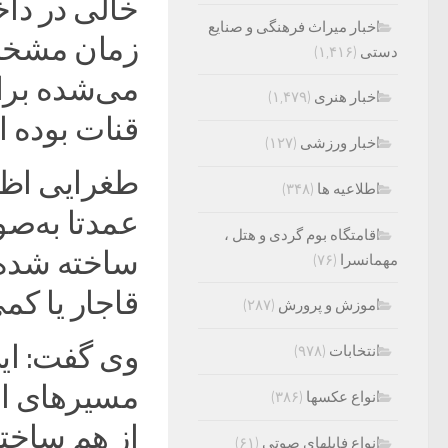
خالی در دا
اخبار میراث فرهنگی و صنایع
زمان مشخصی
دستی
(۱,۴۱۶)
می‌شده براب
اخبار هنری
(۱,۴۷۹)
قنات بوده 
اخبار ورزشی
(۱۲۷)
طغرایی اظه
اطلاعیه ها
(۳۴۸)
عمدتا به‌ص
اقامتگاه بوم گردی و هتل ،
ساخته شده ا
مهمانسرا
(۷۶)
قاجار یا کم
اموزش و پرورش
(۲۸۷)
وی گفت: این
انتخابات
(۹۷۸)
مسیرهای اص
انواع عکسها
(۳۸۶)
از هم ساخت
انواع فایلهای صوتی
(۶۱)