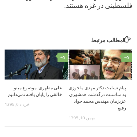
فلسطینی در غزه هستند.
مطالب مرتبط
۰
۰
پیام تسلیت دکتر مهدی ماحوزی
علی مطهری: موضوع مینو
به مناسبت درگذشت همشهری
خالقی را پایان یافته نمی‌دانیم
عزیزمان مهندس محمد جواد
خرداد 6, 1395
رفیع
بهمن 10, 1395