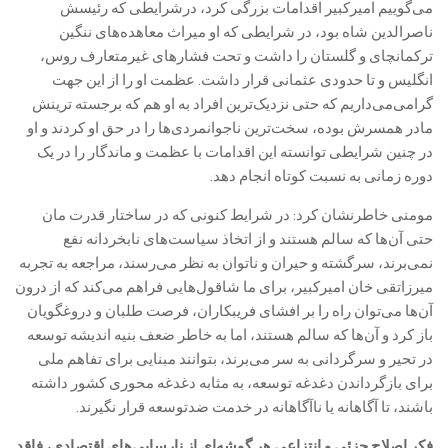
می‌گوییم امیرکبیر اقدامات بزرگی کرد، درشرایطی که رئیسش
ناصرالدین شاه بود، در شرایطی که او میراث معاهده‌های ننگین
ترکمانچای و گلستان را داشت و تحت فشار‌های غیرمتعارف روس،
انگلیس و تا حدودی عثمانی قرار داشت. عظمت او را از این جهت
گرامی‌می‌داریم که حتی نزدیک‌ترین افراد به او هم که برجسته ترینش
مادر همسرش بوده، سخت‌ترین ناجوانمردی‌ها را در حق او کردند و او
در چنین شرایطی توانسته این اقدامات با عظمت و ماندگار را در یک
دوره زمانی به نسبت کوتاه انجام دهد.
مومنی خاطرنشان کرد: در شرایط کنونی که در ساختار قدرت مان
حتی آن‌ها که سالم هستند و از اتخاذ سیاست‌های نابخردانه نفع
نمی‌برند، سرگشته و حیران و ناتوان به نظر می‌رسند، مراجعه به تجربه
میرزاتقی خان امیرکبیر، برای ما شاقول‌هایی فراهم می‌کند که از درون
آن‌ها می‌توان راه را بر افشای فریبکاران، فرصت طلبان و دروغگویان
باز کرد و آن‌ها که سالم هستند، اما به خاطر ضعف بنیه اندیشه توسعه
در تحیر و سرگردانی به سر می‌برند، بتوانند مبنایی برای تفاهم ملی
برای بازگرداندن دغدغه توسعه، به مثابه دغدغه محوری کشور داشته
باشند، تا آگاهانه یا ناآگاهانه در خدمت ضدتوسعه قرار نگیرند.
فکر اصلاح جزئی و انتزاعی هر گوشه‌ای از نارسایی‌های اقتصادی، فاقد