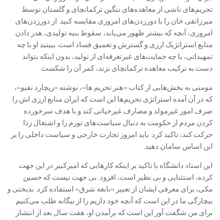
تحریم‌های ناشی از معاهده‌های ننگین ترکمانچای و گلستان توسط
میرزاتقی خان را با دورزدن‌های امروزی مقایسه کنید. از دورزدن‌های
امروزی، آنچه که بیشتر ظهور می‌یابد، سقوط بنیه تولیدی، هدر دادن
منابع استراتژیک ارزی و گسترش و تعمیق فساد است. ببینید او با چه
تمهیداتی، با چه حمایت‌های غیرتعرفه‌ای از تولید، بدون اینکه بتواند
دست به ترکیب معاهده ترکمانچای بزند، کمر آن را شکست.
مومنی به بخش‌هایی از کتاب «هنر تحریم ها»، نوشته «ریچارد نفیو»،
که در آن آمده استراتژی تحریم‌ها این است که ایران منابع ارزی اش را
صرف امور غیرمولد و مصارف غیرحیاتی کند و با هدف سرخورده
کردن مردم از حکومت به دنبال سیاست‌های تورم زا و اشتغال زدا
حرکت کند، تاکید کرد: باید امروز تجارت خارجی و سیاست داخلی را بر
این اساس سامان دهید.
این استاد دانشگاه با تاکید بر اینکه کار‌هایی که امیرکبیر در این جهت
کرده، استثنایی و بی نظیر است، افزود: بی جهت نیست که حسین
مکی، برای معرفی ایشان از تعبیر «نابغه شرق» استفاده کرد. بدبختی و
بیچارگی ما در این است که آنچه خود داریم را از بیگانه طلب می‌کنیم.
برای من شگفت آور این است که برآمدن او، هفت سال بعد از انتشار