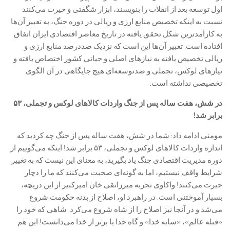
اول توسعه بعد از انقلاب را بنویسند، ابزار شگفتی و حیرت می‌کنند
نسبت به اینکه تخصیص منابع ارزی و ریالی در دوره جنگ، به تعبیر آن‌ها
به کارآمدترین شکل تحقق یافته در تاریخ معاصر اقتصادی ایران اتفاق
افتاده است. تعبیر آن‌ها این است که نزدیک صددرصد منابع ارزی و
ریالی تخصیص یافته به نیاز‌های اصلی و حیاتی کشور اختصاص یافته و
نیاز‌های لوکس، تجملی و ضدتوسعه‌ای هیچ جایگاهی در آن الگوی
تخصیصی نداشته است.
در شش، هفت ساله پس از جنگ واردات کالا‌های لوکس و تجملی، ۵۳
برابر شد!
مومنی ادامه داد: شما در شش، هفت ساله پس از جنگ چه کردید که
اندازه واردات کالا‌های لوکس و تجملی، ۵۳ برابر شد! اینکه می‌گوییم از
دوره مدیریت اقتصادی جنگ یاد بگیرید، به معنای این نیست که به تغییر
شرایط واقف نیستیم، اما به گونه‌ای صحبت می‌کنند که ما را دچار
حیرت می‌کنند! واکاوی تجربه میرزاتقی خان امیرکبیر از این دریچه،
بسیار آموختنی است. در راهبرد او، اصلاح از بدنه حکومت شروع
می‌شد و در آنجا نیز اصلاح را از شاه شروع می‌کرد. شاهی که خود را
«قبله عالم»، «سایه خدا» و گاه خدا یا برتر از خدا می‌دانست! این هم