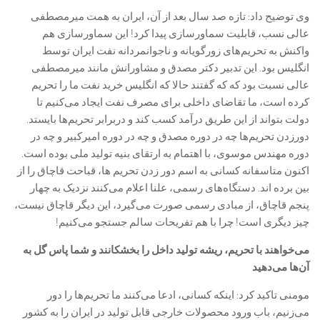
وی توضیح داد: تازه صد سال بعد از آن، ایران به همت میرمصطفی
عالی نسب، قابلیت سماورسازی پیدا کرد! این سماورسازی هم
واکنش به تحریم‌های زورگویانه و ناجوانمردانه نفت ایران توسط
انگلیس بود. این تدبیر دکتر مصدق و مشاورانش مانند میرمصطفی
عالی نسبت بود که که گفتند حالا که انگلیس خرید نفت ما را تحریم
کرده است، ما تقاضای داخلی برای مصرف نفت ایجاد می‌کنیم تا
دولت بتواند از این طریق درآمد کسب کند و دربرابر تحریم‌ها بایستد.
دورزدن تحریم‌ها چه در دوره مصدق و چه در دوره امیرکبیر و چه در
دوره مهندس موسوی، با اهتمام به ارتقای بنیه تولید ملی بوده است.
اکنون متاسفانه کسانی به اسم دور زدن تحریم ها، قباحت قاچاق را از
بین برده اند. دستگاه‌های رسمی، علنا اعلام می‌کنند نزدیک به چهار
پنجم قاچاق، از مبادی رسمی صورت می‌گیرد، این دیگر قاچاق نیست،
چیز دیگری است! چرا با هم تفریحات سالم جستجو می‌کنیم!
‌می‌خواهند با تحریم، ریشه تولید داخل را بخشکانند و شما پاس گل به
آن‌ها می‌دهید
مومنی تاکید کرد: اینکه کسانی، ادعا می‌کنند ما تحریم‌ها را دور
می‌زنیم، باب ورود محصولات خارجی قابل تولید در ایران را به کشور