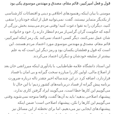
قول و فعل امیرکبیر، قائم مقام، مصدق و مهندس موسوی یکی بود
مومنی با بیان اینکه رهنمود‌های اخلاقی و دینی و اقتضائات کارشناسی
از یکدیگر متمایز نیستند، گفت: نمی‌توانید قبل از اینکه خودتان را متقی
کنید، دیگران را به تقوا دعوت کنید! وقتی مردم می‌بینند بخش بزرگی از
آنچه که حکومت گران گرامی‌از مردم انتظار دارند را، خود و خانواده
شان عمل نمی‌کنند، دیگر کسی اعتماد نمی‌کند. یک رمز اینکه امیرکبیر،
قائم مقام، مصدق و مهندس موسوی مورد اعتماد مردم هستند، این
است که قول و فعلشان یکسان بود و رمز دیگر این است که به علم
بیشتر از سلیقه خودشان و دیگران اعتماد می‌کردند.
این استاد دانشگاه علامه طباطبایی، با یادآوری اینکه میرزاتقی خان بعد
از اصلاح مالی، اولین کار را مبارزه سخت گیرانه و بی امان با فساد
قراردارد، اضافه کرد: در این چندساله اخیر چقدر ناله درباره ضرورت
برنامه پیش گیرانه از فساد دربرنامه‌های کشور زدیم! با این حال تا
می‌گوییم این کار‌ها خطا است، می‌گویند ایراد گرفتن کاری ندارد،
پیشنهاد اصلاحی بدهید! باید به آن‌ها گفت، واقعا متوجه نمی‌شوید وقتی
می‌گوییم این کار‌ها را نکن، پیشنهاد اصلاحی است! ضمن اینکه
پیشنهاد‌های ایجابی نیز می‌دهیم، اما برای تخطئه از این مسائل نیز