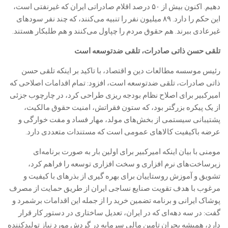
دهیم. اکنون بیش از ۵۰ درصد اقلام صادراتی ایران که غیرنفتی است،
این حکم را دارد. ۸۹ میلیون نفر را تنبیه می‌کنند، که چند نفر سود‌های
غیرعادی ببرند. هم حقوق مردم را چپاول می‌کنند و هم طلبکار هستند.
تلقی حسن ذاتی صادرات، تلقی ضدتوسعه است
رئیس موسسه مطالعات دین و اقتصاد، با تاکید بر اینکه تلقی حسن
ذاتی صادرات، تلقی ضدتوسعه است، افزود: تمام اقدامات اصلاحی که
امیرکبیر برای اصلاح نظام بودجه ریزی طراحی کرد، در چارچوب جزئی
از یک پیکره بزرگتر بود، که ستون فقراتش، امنیت حقوق مالکیت،
پشتیبانی سیستمی از بخش‌های مولد، مهار فساد و مفت خوارگی و
عرضه باکیفیت کالا‌های عمومی است که مستندات متعددی دارد.
مومنی با بیان اینکه امیرکبیر برای اولین بار به صورت برنامه‌ای
زیرساخت‌های نرم افزاری و سخت افزاری توسعه را فراهم کرد،
تشویق و آموزش روستاییان برای بهره گیری از بذر‌های با کیفیت و
مرغوب با هدف تقویت صنایع نساجی ایران از طریق حمایت از مصرف
پوشاک ایرانی و برنامه تضمین خرید را از جمله این اقدامات برشمرد و
گفت: در سه دهه‌ای که در ایران، تعدیل ساختاری در دستور کار قرار
دارد، همیشه بحران تامین مالی سرمایه در گردش مورد نیاز تولیدکننده