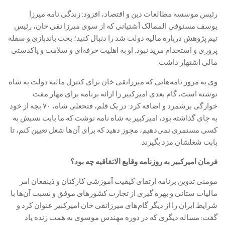
رئیس موسسه مطالعات دین و اقتصاد، افزود: زندگی نامه میرزا
یوسف مستوفی الممالک آشتیانی که از سوی میرزا تقی خان، رئیس
تیم پژوهش درباره مالیه دولت شد را دنبال کنید؛ بحث باندبازی و سفله
پروری و استخدام مرید نبود. او به اهلیت حرفه‌ای و سلامت و پاکدستی
مالی اشتهار داشت.
وی به مرور نامه‌هایی که میرزاتقی خان برای کنترل مالیه دولت به شاه
نوشته است، گام بعدی امیرکبیر را ارائه برنامه برای مهار مفت
خوارگی برشمرد و اضافه کرد: در یک قلم، فتحعلی شاه، ۷۰ بچه از خود
به جای گذاشته بود، امیرکبیر به شاه نامه نوشت که ما بابت نسبش به
کسی مستمری نمی‌دهیم، مجوز دهید که برای آن‌ها شغل تعیین کنم، تا
بابت شغلشان مزد بگیرند.
فرمان امیرکبیر به روزنامه وقایع الاتفاقیه چه بود؟
مومنی تدوین برنامه ارتقای کیفیت آموزشی کارکنان و ذینفعان امر
مالیات ستانی و بهره گیری از تجارت کشور‌های موفق و نسبت آن‌ها با
شرایط ایران را از دیگر گام‌های میرزاتقی خان امیرکبیر عنوان کرد و
گفت: مساله دیگری که در دوره مهندس موسوی به همت زنده یاد