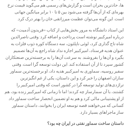
ها، حادترین بحران است و گزارش‌های رسمی هم می‌گوید قیمت نرخ
بهره‌ای که از آن‌ها گرفته می‌شود بین ۵ تا ۱۰ برابر میانگین جهانی
است. این گونه می‌توان عظمت میرزاتقی خان را بهتر درک کرد.
این استاد دانشگاه به مرور بخش‌هایی از کتاب «فریدون آدمیت» که
درباره امیرکبیر نوشته است پرداخت و اضافه کرد: وقتی ناصرالدین
شاه تاج گذاری کرد، لوئی ناپلئون، سه دستگاه کوره ذوب فلزات به
عنوان هدیه فرستاد، امیرکبیر اجازه نداد شاه راجع به آن‌ها تصمیم
بگیرد و آن‌ها را بفروشند. به سرعت آن‌ها را به برجسته‌ترین صنعتکاران
کشور سپرد تا از آن استفاده کند. این دولت توسعه گرا است. وقتی
سفیر روسیه، سماوری به امیرکبیر هدیه داد، او برجسته‌ترین سماور
سازان اصفهان را خبر کرد و این داستان، یکی از غم انگیزترین
تراژدی‌های تولید توسعه گرا در کشور است که وقتی امیرکبیر را
کشتند، با آن سمارساز چه کردند! اما تا زمانی که امیرکبیر زنده بود، هم
از او پشتیبانی مالی کرد و هم به او تضمین انحصار ساخت سماور داد.
کسانی که می‌خواهند قصه توسعه ایران را بخوانند، داستان سماور
ساز ماجرا‌های بسیار دارد.
داستان ساخت سماور نفتی در ایران چه بود؟