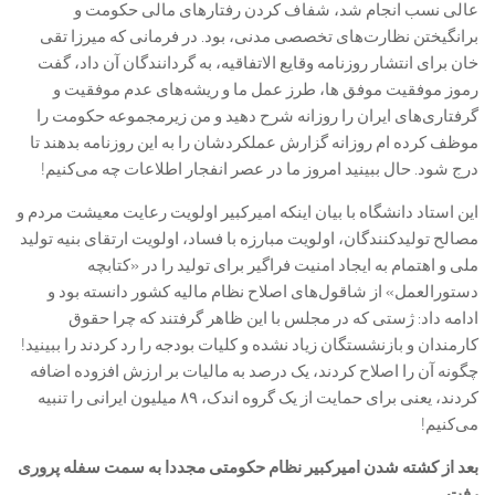
عالی نسب انجام شد، شفاف کردن رفتار‌های مالی حکومت و
برانگیختن نظارت‌های تخصصی مدنی، بود. در فرمانی که میرزا تقی
خان برای انتشار روزنامه وقایع الاتفاقیه، به گردانندگان آن داد، گفت
رموز موفقیت موفق ها، طرز عمل ما و ریشه‌های عدم موفقیت و
گرفتاری‌های ایران را روزانه شرح دهید و من زیرمجموعه حکومت را
موظف کرده ام روزانه گزارش عملکردشان را به این روزنامه بدهند تا
درج شود. حال ببینید امروز ما در عصر انفجار اطلاعات چه می‌کنیم!
این استاد دانشگاه با بیان اینکه امیرکبیر اولویت رعایت معیشت مردم و
مصالح تولیدکنندگان، اولویت مبارزه با فساد، اولویت ارتقای بنیه تولید
ملی و اهتمام به ایجاد امنیت فراگیر برای تولید را در «کتابچه
دستورالعمل» از شاقول‌های اصلاح نظام مالیه کشور دانسته بود و
ادامه داد: ژستی که در مجلس با این ظاهر گرفتند که چرا حقوق
کارمندان و بازنشستگان زیاد نشده و کلیات بودجه را رد کردند را ببینید!
چگونه آن را اصلاح کردند، یک درصد به مالیات بر ارزش افزوده اضافه
کردند، یعنی برای حمایت از یک گروه اندک، ۸۹ میلیون ایرانی را تنبیه
می‌کنیم!
بعد از کشته شدن امیرکبیر نظام حکومتی مجددا به سمت سفله پروری
رفت