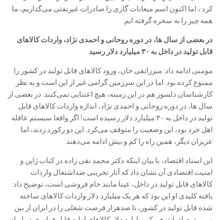
کرد:، اما اکنون اسم میعانات گازی را صادرات غیرنفتی می‌گذاریم، ما
همه چیز را به سخره گرفته ایم.
در بعضی از سال ها، در دوره روحانی و احمدی نژاد، واردات کالا‌های
قابل تولید در داخل به ۳۰ میلیارد دلار رسید
مومنی ادامه داد: میرزاتقی خان، ورود کالا‌های قابل تولید در کشور را
ممنوع کرده بود. اما در این سرزمین گرامی غیر از این است و به نظر
کارشناسان دلسوز هم در این زمینه، هیچ اعتنایی نمی‌کنند. در بعضی از
سال ها، در دوره روحانی و احمدی نژاد، اندازه واردات کالا‌های قابل
تولید در داخل به ۳۰ میلیارد دلار رسیده است! اگر واقعا سیستم عاقله
اهل خرد بود، این وضعیت را متوقف می‌کرد. این دو رکورد زدند، اما
عزیزان دیگر، همین راه را کم و بیش ادامه می‌دهند.
این استاد اقتصاد، با بیان اینکه دکتر محمد نقی زاده در کتاب ژاپن و
امنیت اقتصادی آن نشان داد که آثار تخریبی ضداشتغال واردات
کالا‌های قابل تولید در داخل، عینا مانند خام فروشی است، توضیح داد:
یافته کلیدی او این بود که هر یک میلیارد دلار واردات کالا‌های ساخته
شده قابل تولید در کشور، تا صدهزار فرصت شغلی را در ایران از بین
می‌برد. صادرات هر یک میلیارد دلار کالا‌های اولیه قابل فراوری در ایران