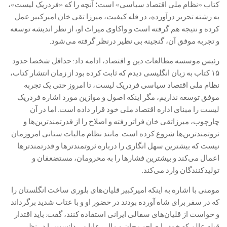
کتاب «نظام ملی اقتصاد سیاسی» است؛ آنچه را که «فردریک لیست»،
به رشته تحریر درآورده، در قله کیفیت، میرزا تقی خان امیرکبیر عمل
کرده و نتیجه هم گرفته است و واکاوی میراث او، از نظر اندیشه توسعه
و تجربه موفق آن، گنجینه بی نظیر درنظر گرفته می‌شود.
رئیس موسسه مطالعات دین و اقتصاد، ادامه داد: حداقل شخصا حدود
۱۵ کتاب به زبان انگلیسی دیدم که ثابت کرده بود از زمان انتشار کتاب،
نظام ملی اقتصاد سیاسی فردریک لیست، تا امروز حتی یک تجربه
موفق توسعه نداریم، مگر اینکه اصول و موازین مورد اشاره فردریک
لیست را مبنای اداره اقتصاد ملی خود قرار داده است. اما در آن
چارچوب، میرزاتقی خان فراتر رفته و اصلاح را از قدرتمندترین‌ها و
ثروتمندترین‌ها شروع کرده است. مانند نظام مالیات ستانی امروزمان
نیست که بیشترین سهل انگاری را درباره ثروتمندتر‌ها و قدرتمندتر‌ها
اعمال می‌کند و بیشترین فشار‌ها را به محرومان، مستضعفان و
تولیدکنندگان وارد می‌کند.
مومنی با اشاره به اینکه امیرکبیر قلیان‌های بلوری ساخت انگلستان را
که در سفر برای شاه آورده بودند در حضور او و با عتاب شدید برگرداند
و خواست از قلیان‌های سفالی ایرانی استفاده کنند، گفت: باید اقتدار
قبله عالم که خود را صاحب جان و مال رعایا می‌دانست را در نظر