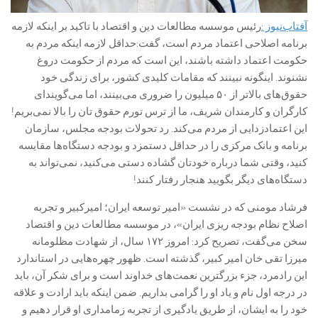
آفتاب‌‌نیوز :
رئیس موسسه مطالعات دین و اقتصاد با تاکید بر اینکه لازمه
برنامه اصلاحی اعتماد مردم است، گفت:حداقل لازمه اینکه مردم به
حکومت اعتماد داشته باشند، این است که مردم از حکومت دروغ
نشنوند. اینگونه نبینند که مقامات کلیدی کشور، برای زندگی خود
حقوق‌های بالاتر از ۵۰ میلیون را ضروری می‌بینند، اما می‌گویند‌ای
کارگران و کارمندان شریف، ما از ترس تورم حقوق تان را بالا نمی‌بریم!
این اعتمادزدایی از مردم می‌کند. رد تحولات بودجه مجلس، سازمان
برنامه و بانک مرکزی را در حداقل دستمزد و بودجه دستگاه‌ها مقایسه
کنید، وقتی شما درباره خودتان گشاده دستی می‌کنید، نمی‌تواند به
دستگاه‌های دیگر بگویید هنجار رفتار کنند!
فرشاد مومنی که در نشست «امیر توسعه ایران؛ امیرکبیر و تجربه
اصلاح نظام بودجه ریزی ایران»، در موسسه مطالعات دین و اقتصاد
سخن می‌گفت، تصریح کرد: امروز ۱۷۲ سال، از شهادت مظلومانه
میرزا تقی خان امیر کبیر، گذشته است. ظهور چهره‌هایی در استاندارد
این رادمرد، جزء بزرگترین نعمت‌های خداوند است و برای شکر آن، باید
در درجه اول نام و یاد او را گرامی بداریم. ضمن اینکه باید ارادت و علاقه
خود را به ایشان، از طریق یادگیری از تجربه زمامداری او قرار دهیم و