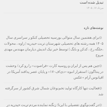
تبدیل شده است
مرداد ۱۷, ۱۴۰۵
نوشته‌های تازه
برای هفتمین سال متوالی بورسیه تحصیلی کنکو ر سراسری سال
۱۴۰۵ همه رشته های تحصیلی شهرستان تربت حیدریه ( زاوه ، محولات
،جلگه رخ ، کدکن و بایگ ) توسط خیر نیک اندیش دیارمان مهندس مهدی
مروج
چین هم پس از ایران و روسیه کارت «فراصوت» را رو کرد/ وحشت
در پنتاگون؛ استقرار انبوه «دی‌اف‑۱۷» و پایان عصر پدافند آمریکا در
اقیانوس آرام +عکس
فعالیت تنها کارگاه تولید تخم‌نوغان شمال شرق کشور از سرگرفته
شد
در گفت‌وگوی تفصیلی با ایرنا؛ زنگنه نماینده مردم تربت حیدریه در