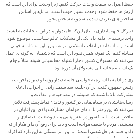
حفظ اصول به سمت وحدت حرکت کنیم. زیرا وحدت برای این است که
ارزش‌ها حفظ شود. وحدت بسیار خوب است، اما باید بر اساس
شاخص‌های تعریف شده باشد و نه شخص‌محور.
دبیرکل جبهه پایداری با بیان این‌که «امیدواریم در این انتخابات به لیست
واحد برسیم»، ادامه داد: یکی از مشکلات عالم سیاست، موضوع نفود
است و متاسفانه در انقلاب اسلامی نتوانستیم با این مسئله به خوبی
مقابله کنیم. یک نمونه همین نفوذ این است که دشمنان به گونه‌ای عمل
می‌کنند که مسئولان کشور دچار اشتباه محاسباتی شوند. مثلاً برجام
یک اشتباه محاسباتی مسئولان آن دوره بود.
وی در ادامه با اشاره به حواشی جلسه دیدار رؤسا و دبیران احزاب با
رئیس جمهور، گفت: در آن جلسه سیاستمدارانی از احزاب، ادعای
مشارکت بالا داشتند که همیشه در مصاحبه‌ها و مقالات و
رسانه‌هایشان بر سیاه‌نمایی در کشور و ندیدن نقاط پیشرفت تلاش
می‌کنند که این رفتار با ادعای خواهان مشارکت بالای این آقایان در
تناقض است. البته کشور در بخش‌هایی مانند وضعیت افتصادی و
معیشتی مردم با ضعف مواجه است و باید برای رفع آن‌ها راهکار ارائه
داد و حتما هم حل‌شدنی است؛ اما این امر بستگی به این دارد که افراد