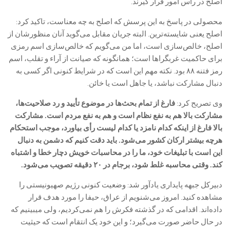
اصلح در رأس امور قرار گیرند.
محصولی در پاسخ به این پرسش که اصلح به چه معناست، تاکید کرد:
اصلح یعنی شایسته‌ترین. البته جریان مقابل می‌گوید آنان منظورشان از
اصلح، خالص‌سازی است، اما من می‌گویم که خالص‌سازی اسم رمزی
برای حاکمیت غربگرا‌ها است؛ همانگونه که صیانت از آراء و تقلب، اسم
رمز فتنه ۸۸ بود. نکته مهم این است که در شرایط کنونی اگر کسی به
دنبال مشارکت نباشد، یا جاهل است یا خائن.
وی تصریح کرد:
فارغ از تمام بحث‌ها در موضوع تأیید و رد صلاحیت‌ها،
مشارکت بالا هم به نفع نظام است و هم به نفع مردم است. مشارکت
بالا فارغ از اینکه کدام نامزد یا کدام لیست رأی بیاورد، موجب استحکام
هرچه بیشتر ارکان کشور می‌شود. باید دقت کنیم که دشمن به دنبال
این است با تبلیغات خود، ما را در محاسبات خویش دچار خطا و اشتباه
کند. وقتی محاسبه غلط شود، برجام در ۲۰ دقیقه تصویب می‌شود.
دبیرکل جبهه پایداری یادآور شد: وضعیت کنونی رژیم صهیونیستی را
مشاهده کنید. امروز می‌شنویم از عراق، حیفا را مورد هدف قرار
داده‌اند. اقدامی که در گذشته فکرش را هم نمی‌کردیم، ولی میبینیم که
در حال حاضر صورت می‌گیرد؛ و این خود یک انتقام است که حیثیت