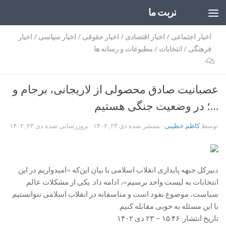
تربت ما
Skip to content
اخبار اجتماعی
/
اخبار اقتصادی
/
اخبار حقوقی
/
اخبار سیاسی
/
اخبار
فرهنگی
/
انتخابات
/
مطبوعات و رسانه ها
۰
عصبانیت صادق محصولی از لاریجانی، برجام و
…؛ در وضعیت جنگی هستیم
توسط
کاظم خطیبی
· منتشر شده
دی ۲۳, ۱۴۰۲
· بروزرسانی شده
دی ۲۳, ۱۴۰۲
دبیرکل جبهه پایداری انقلاب اسلامی با بیان این‌که «امیدواریم در این
انتخابات به لیست واحد برسیم»، ادامه داد: یکی از مشکلات عالم
سیاست، موضوع نفود است و متاسفانه در انقلاب اسلامی نتوانستیم
با این مسئله به خوبی مقابله کنیم.
تاریخ انتشار: ۱۵:۴۶ – ۲۳ دی ۱۴۰۲