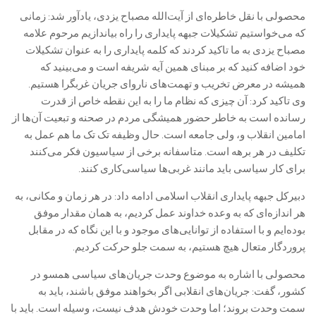
محصولی با نقل خاطره‌ای از آیت‌الله مصباح یزدی، یادآور شد: زمانی
که می‌خواستیم تشکیلات جبهه پایداری را راه بیاندازیم مرحوم علامه
مصباح یزدی به ما تاکید کردند که کلمه پایداری را به عنوان تشکیلات
خود اضافه کنید که بر مبنای همین آیه شریفه است و می‌بینید که
همیشه در معرض تخریب و تهمت‌های ناروای جریان غربگرا هستیم.
وی تاکید کرد: آن چیزی که نظام ما را به این نقطه خاص از قدرت
رسانده است به خاطر حضور همیشگی مردم در صحنه و تبعیت آن‌ها از
امامین انقلاب و، ولی جامعه است. حال وظیفه تک تک ما هم عمل به
تکلیف در هر برهه است. متاسفانه برخی از سیاسیون فکر می‌کنند
برای کار سیاسی باید مانند غربی‌ها سیاسی‌کاری کنند.
دبیرکل جبهه پایداری انقلاب اسلامی ادامه داد: در هر زمان و مکانی، به
هر اندازه‌ای که به وعده خداوند عمل کردیم، به همان مقدار موفق
بوده‌ایم و با استفاده از توانایی‌های موجود و با این نگاه که در مقابل
پروردگار متعال هیچ هستیم، به سمت جلو حرکت کردیم.
محصولی با اشاره به موضوع وحدت جریان‌های سیاسی همسو در
کشور، گفت: جریان‌های انقلابی اگر بخواهند موفق باشند، باید به
سمت وحدت بروند؛ اما وحدت خودش هدف نیست، وسیله است. باید با