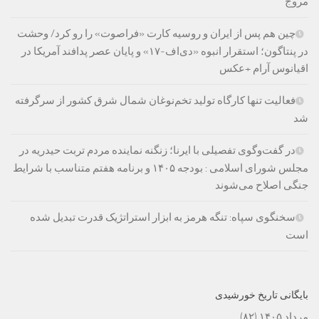
مروج
چین هم پس از ایران و روسیه کارت «فراصوت» را رو کرد/ وحشت
در پنتاگون؛ استقرار انبوه «دی‌اف‑۱۷» و پایان عصر پدافند آمریکا در
اقیانوس آرام +عکس
فعالیت تنها کارگاه تولید تخم‌نوغان شمال شرق کشور از سرگرفته
شد
در گفت‌وگوی تفصیلی با ایرنا؛ زنگنه نماینده مردم تربت حیدریه در
مجلس شورای اسلامی : بودجه ۱۴۰۵ و برنامه هفتم متناسب با شرایط
جنگی اصلاح می‌شوند
سخنگوی سپاه: تنگه هرمز به ابزار استراتژیک قدرت تبدیل شده
است
بایگانی تاریخ خورشیدی
مرداد ۱۴۰۵
(۸۲)