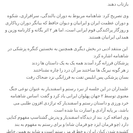
بازتاب دهند.
وی تصریح کرد: شاهنامه مربوط به دوران بالندگی، سرافرازی، شکوه
و دوران عظمت ایران و ایرانیان و دیوان حافظ که بیانگر دوران ریاکاری
و روزگار پراکندگی قوم ایرانی است، اما هر ۲ اثر یگانه و کارنامه وزین و
همدلی ایرانیان هستند.
این منتقد ادبی در بخش دیگری همچنین به نخستین کنگره پزشکی در
شاهنامه اشاره کرد:
پزشکان فرزانه گرد آمدند همه یک‌ به‌ یک داستان ها زدند
ز هر گونه نیرنگ ها ساختند مر آن درد را چاره نشناختند
بسان پزشکی پس ابلیس تفت به فرزانگی نزد ضحاک رفت
علمداران در این جلسه از نبرد رستم و اسفندیار به عنوان نوعی جنگ
معنوی توسط ۲ جهان پهلوان ایرانی یاد کرد و گفت: اساس شاهنامه
خرد ورزی و داستان رستم و اسفندیار که تراژدی افزون طلبی می
باشد، بر پایه آزادی و اسارت بنا شده‌ است.
وی اضافه کرد: بند از دیدگاه اسفندیار و پدرش گشتاسپ مفهوم کنایی
دارد (چو فرمان ایزد چو فرمان شاه) و برای رستم به مفهوم به بند
کشیده شدن کیان ایران و خط قرمز رستم است و شاید به همین خاطر