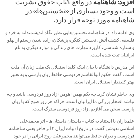
افزود: شاهنامه
در واقع کتاب حقوق بشریت
است و وجود بسیاری از «نخستین‌ها» در
شاهنامه مورد توجه قرار دارد.
وی ادامه داد: در شاهنامه نخستین‌هایی نظیر نگاه اندیشمندانه به خرد و
فلسفه، کشف آتش، نخستین کنگره پزشکان، زاده شدن رستم از پهلو
و ستاره شناسی، کاربرد مهارت های زندگی و موارد دیگری به نام
ایرانیان ثبت شده‌ است.
این مدرس دانشگاه با بیان اینکه کلید استقلال یک ملت زبان آن ملت
است، گفت: حکیم ابوالقاسم فردوسی حافظ زبان پارسی و به تعبیر
بهتر کلیددار استقلال ایران است.
وی خاطر نشان کرد: چه یکم بهمن (هومن) زاد روز فردوسی باشد و چه
نباشد افتخار بزرگی ما ایرانیان است، چراکه هر روز صبح که با زبان
پارسی سخن می‌آغازیم، زاد روز فردوسی سترگ است.
علمداران با استناد به کتاب «داستان داستان‌ها» اثر محمدعلی
اسلامی ندوشن گفت: در تاریخ ادبیات ایران ۲ اثر فاخر یعنی شاهنامه
فردوسی و دیوان حافظ می‌توانند مجموعیّت روح ایرانی را در خود