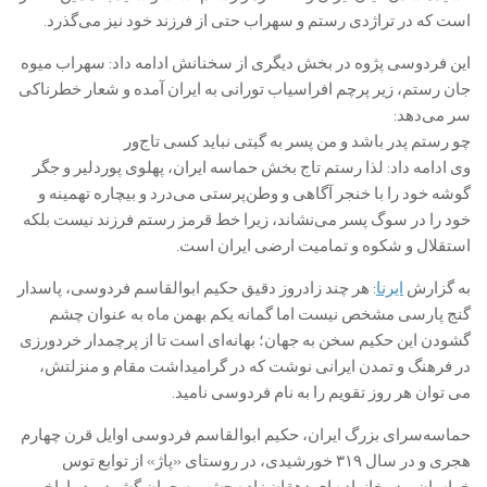
است که در تراژدی رستم و سهراب حتی از فرزند خود نیز می‌گذرد.
این فردوسی پژوه در بخش دیگری از سخنانش ادامه داد: سهراب میوه
جان رستم، زیر پرچم افراسیاب تورانی به ایران آمده و شعار خطرناکی
سر می‌دهد:
چو رستم پدر باشد و من پسر به گیتی نباید کسی تاج‌ور
وی ادامه داد: لذا رستم تاج بخش حماسه ایران، پهلوی پوردلیر و جگر
گوشه خود را با خنجر آگاهی و وطن‌پرستی می‌درد و بیچاره تهمینه و
خود را در سوگ پسر می‌نشاند، زیرا خط قرمز رستم فرزند نیست بلکه
استقلال و شکوه و تمامیت ارضی ایران است.
به گزارش
ایرنا
: هر چند زادروز دقیق حکیم ابوالقاسم فردوسی، پاسدار
گنج پارسی مشخص نیست اما گمانه یکم بهمن ماه به عنوان چشم
گشودن این حکیم سخن به جهان؛ بهانه‌ای است تا از پرچمدار خردورزی
در فرهنگ و تمدن ایرانی نوشت که در گرامیداشت مقام و منزلتش،
می توان هر روز تقویم را به نام فردوسی نامید.
حماسه‌سرای بزرگ ایران، حکیم ابوالقاسم فردوسی اوایل قرن چهارم
هجری و در سال ۳۱۹ خورشیدی، در روستای «پاژ» از توابع توس
خراسان و در خانواده ای دهقان زاده چشم به جهان گشود و در اواخر