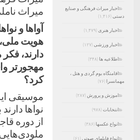
اخبار میراث فرهنگی و صنایع
میراث نام
دستی
(۱,۴۱۶)
آواها و نوا
اخبار هنری
(۱,۴۷۹)
هویت ملی، ا
اخبار ورزشی
(۱۲۷)
دارند، فکر
اطلاعیه ها
(۳۴۸)
مهجورتر واق
اقامتگاه بوم گردی و هتل ،
کرد؟
مهمانسرا
(۷۶)
موسیقی ایرا
اموزش و پرورش
(۲۸۷)
نواها دارند
انتخابات
(۹۷۸)
از دوره قاج
انواع عکسها
(۳۸۶)
ملودی‌هایی
انواع فایلهای صوتی
(۶۱)