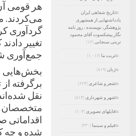
هر قومی آن‌
تاریخ شفاهی ایران
می‌کردند. م
یادداشتهایی از همشهری
پژوهشگر، نویسنده ، روز نامه
گردآوری کر
نگار پیشکسوت آقای محمود
تغییر دادند
تربتی سنجابی
(۱۲)
جمع‌آوری 
تربت ما
(۱,۰۱۶)
بخش‌هایی از 
زنان
(۸۱۹)
برگرفته از 
شعر و شاعری
(۶۲۳)
نقل شده‌اند
شهر و شهرداری
(۸۱۳)
متخصصان در 
فایلهای تصویری
(۱۰۴)
اقداماتی صو
فیلم و سینما
(۳۳۰)
شده و چه کسا