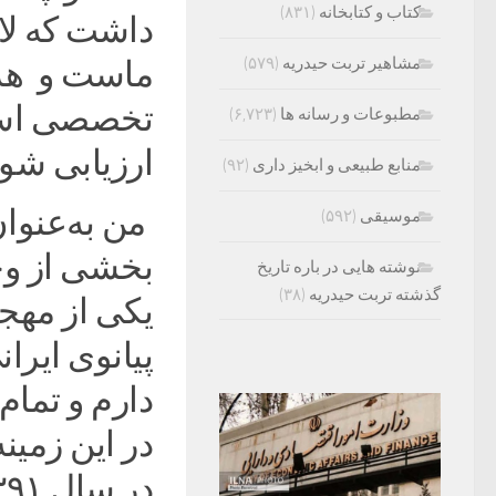
کتاب و کتابخانه
(۸۳۱)
داشت که لال
مشاهیر تربت حیدریه
(۵۷۹)
ماست و هر 
تخصصی است
مطبوعات و رسانه ها
(۶,۷۲۳)
ارزیابی شود
منابع طبیعی و ابخیز داری
(۹۲)
من به‌عنوا
موسیقی
(۵۹۲)
بخشی از وجو
نوشته هایی در باره تاریخ
گذشته تربت حیدریه
(۳۸)
یکی از مهجو
پیانوی ایرا
در این زمینه