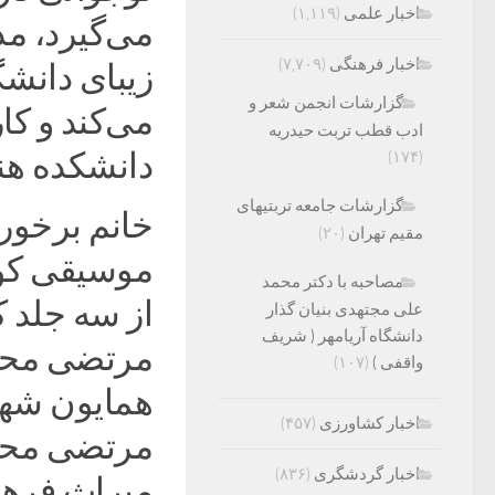
اخبار علمی
(۱,۱۱۹)
می‌گیرد، م
اخبار فرهنگی
(۷,۷۰۹)
زیبای دانشگ
گزارشات انجمن شعر و
می‌کند و ک
ادب قطب تربت حیدریه
دانشکده هنر
(۱۷۴)
گزارشات جامعه تربتیهای
خانم برخورد
مقیم تهران
(۲۰)
موسیقی کودک
مصاحبه با دکتر محمد
از سه جلد ک
علی مجتهدی بنیان گذار
دانشگاه آریامهر ( شریف
مرتضی محجو
واقفی )
(۱۰۷)
همایون شهرد
اخبار کشاورزی
(۴۵۷)
مرتضی محجو
اخبار گردشگری
(۸۳۶)
میراث فرهنگ