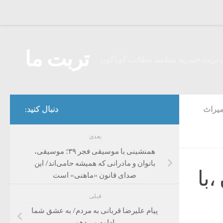
Skip to content
تربت ما
 تربت حیدریه میباشد مطالب گوناگون
میراث
دنبال کنید:
بعدی
همنشینی با موسیقی فجر ۳۹؛ موسیقی،
بانوان و مادرانی که همیشه حامی‌اند/ این
با
صدای قانون «ماهنی» است
قبلی
پیام علیرضا قربانی به مردم/ به عشق شما
ادامه می‌دهم