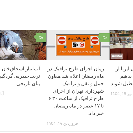
۰
۰
یرنا از
زمان اجرای طرح ترافیک در
آب‌انبار اسحاق‌خان
 ندهیم
ماه رمضان اعلام شد:معاون
تربت‌حیدریه، گردگیر
عطیل شوند
حمل و نقل و ترافیک
بنای تاریخی
شهرداری تهران از اجرای
تیر 18, 1404
آبان 9,
طرح ترافیک از ساعت ۶:۳۰
تا ۱۷ عصر در ماه رمضان
خبر داد.
فروردین 14, 1401