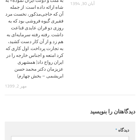
به ملت و دولت ایران نموده» به
آبان 30, 1394
شاه ارائه داده است: از جمله
آن که حاجی‌مذکور، نخست مرد
فقیری گیوه فروشی بود که به
روزی دو قران عایدی قناعت
داشت. رفته رفته سرمایه‌ای به
هم زد و از آن کار دست کشید،
به تجارت پرداخت. اول کاری که
کرد امتعه و اجناس خارجه را در
ایران رواج داد( همشهری
عزیزمان دکتر محمد حسن
ابریشمی – بخش چهارم)
مهر 2, 1399
دیدگاهتان را بنویسید
دیدگاه
*