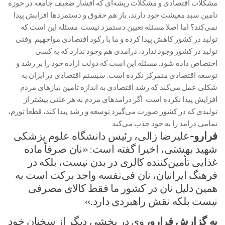
مشکلات اقتصادی و مشکلات ریشه‌ای که اقشار ضعیف جامعه در حوزه
تامین سبد معیشت خود دارند، باز هم حقوق و دستمزد‌ها افزایش پیدا
نمی‌کند؟ اما اصلا مسئله تعیین دستمزد نیست. مسئله این است که
تولید در کشور کاهش پیدا کرده و ما با رکود اقتصادی مواجهیم. وقتی
تولید در کشور وجود ندارد، درامدی هم وجود ندارد که به کسی
اختصاص داده شود. مسئله این است که دولت اراده خود را بر رشد و
توسعه اقتصادی متمرکز نکرده است. سیستم اقتصادی در ایران به
شکلی عمل می‌کند که رشد اقتصادی به اندازه تامین نیاز‌های مردم
افزایش پیدا نکرده است. اگر درامد‌های مردم به هر علتی بیشتر از
تولیدی که در کشور صورت می‌گیرد توسعه و رشد پیدا کند، قطعا تورم،
تمامی درامد را به خود جذب می‌کند
فرارو-
علیرضا زالی، رئیس دانشگاه علوم پزشکی
شهید بهشتی، اخیرا گفته است: «نان صرفاً ماده
غذایی تأمین‌کننده کالری در بدن نیست، بلکه در
فرهنگ ایرانیان، نان فی‌نفسه واجد برکت است به
همین دلیل نان در کشور ما فقط کالای مصرفی
نیست بلکه نقش راهبردی دارد.»
به گزارش فرارو،
وی در بخشی دیگر از سخنان خود