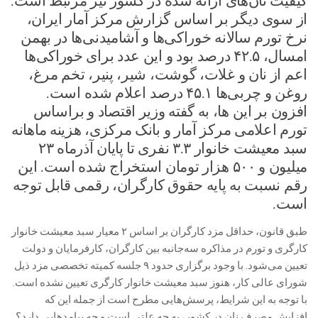
کیفیت نان‌های ارائه شده در کشور نیز مرتبط است.
از سوی دیگر بر اساس گزارش مرکز آمار ایران،
نرخ تورم سالانه خوراکی‌ها و آشامیدنی‌ها در بهمن
امسال، ۴۲.۵ درصد بود و این عدد برای خوراکی‌ها
اعم از نان و غلات، گوشت، شیر، پنیر، تخم مرغ،
روغن و چربی‌ها ۴۵.۱ درصد اعلام شده است.
افزون بر این ها، به گفته وزیر اقتصاد و براساس
تورم اعلامی مرکز آمار و بانک مرکزی، هزینه ماهانه
سبد معیشت خانوار ۳.۳ نفری تا پایان آذرماه ۲۳
میلیون و ۵۰۰ هزار تومان استخراج شده است. این
رقم نسبت به پایه حقوق کارگران، رقمی قابل توجه
است.
طبق قانون، حداقل مزد کارگران بر اساس ۲ معیار سبد معیشت خانوار
کارگری و تورم در مذاکره سه‌جانبه بین کارگران، کارفرمایان و دولت
تعیین می‌شود. با وجود برگزاری حدود ۹ جلسه کمیته تخصصی مزد ذیل
شورای عالی کار، هنوز سبد معیشت خانوار کارگری تعیین نشده است.
با توجه به این شرایط، پرسش‌هایی مطرح است از جمله این که
افزایش مصرف نان در کشور، به چه علتی است و چه پیامد‌هایی دارد؟