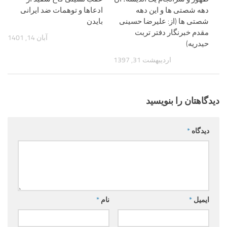
دهه شصتی ها و این دهه
ادعاها و توهمات ضد ایرانی
شصتی ها (از: علیرضا حسینی
بایدن
مقدم خبرنگار دفتر تربت
آبان 14, 1401
حیدریه)
اردیبهشت 31, 1397
دیدگاهتان را بنویسید
دیدگاه
*
ایمیل
*
نام
*