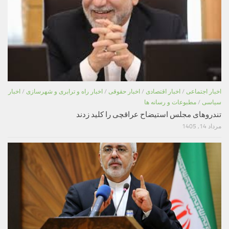
اخبار اجتماعی
/
اخبار اقتصادی
/
اخبار حقوقی
/
اخبار راه و ترابری و شهرسازی
/
اخبار
سیاسی
/
مطبوعات و رسانه ها
تندروهای مجلس استیضاح عراقچی را کلید زدند
مرداد 14, 1405