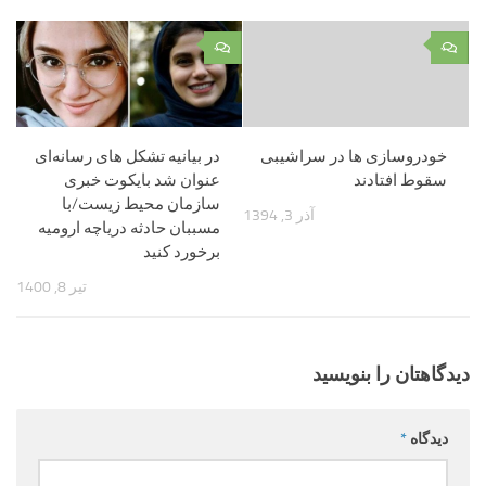
۰
۰
خودروسازی ها در سراشیبی
در بیانیه تشکل های رسانه‌ای
سقوط افتادند
عنوان شد بایکوت خبری
سازمان محیط زیست/با
آذر 3, 1394
مسببان حادثه دریاچه ارومیه
برخورد کنید
تیر 8, 1400
دیدگاهتان را بنویسید
دیدگاه
*