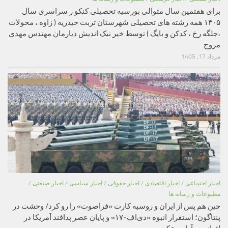
برای هفتمین سال متوالی بورسیه تحصیلی کنکو ر سراسری سال
۱۴۰۵ همه رشته های تحصیلی شهرستان تربت حیدریه ( زاوه ، محولات
،جلگه رخ ، کدکن و بایگ ) توسط خیر نیک اندیش دیارمان مهندس مهدی
مروج
مرداد 17, 1405
اخبار اجتماعی
/
اخبار اقتصادی
/
اخبار حقوقی
/
اخبار سیاسی
/
اخبار صنعتی
/
مطبوعات و رسانه ها
چین هم پس از ایران و روسیه کارت «فراصوت» را رو کرد/ وحشت در
پنتاگون؛ استقرار انبوه «دی‌اف‑۱۷» و پایان عصر پدافند آمریکا در