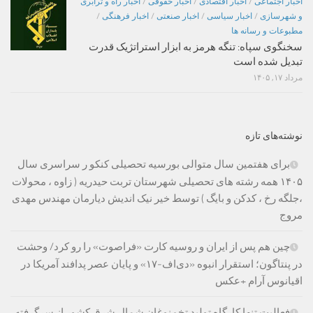
اخبار اجتماعی
/
اخبار اقتصادی
/
اخبار حقوقی
/
اخبار راه و ترابری
و شهرسازی
/
اخبار سیاسی
/
اخبار صنعتی
/
اخبار فرهنگی
/
مطبوعات و رسانه ها
سخنگوی سپاه: تنگه هرمز به ابزار استراتژیک قدرت
تبدیل شده است
مرداد ۱۷, ۱۴۰۵
نوشته‌های تازه
برای هفتمین سال متوالی بورسیه تحصیلی کنکو ر سراسری سال
۱۴۰۵ همه رشته های تحصیلی شهرستان تربت حیدریه ( زاوه ، محولات
،جلگه رخ ، کدکن و بایگ ) توسط خیر نیک اندیش دیارمان مهندس مهدی
مروج
چین هم پس از ایران و روسیه کارت «فراصوت» را رو کرد/ وحشت
در پنتاگون؛ استقرار انبوه «دی‌اف‑۱۷» و پایان عصر پدافند آمریکا در
اقیانوس آرام +عکس
فعالیت تنها کارگاه تولید تخم‌نوغان شمال شرق کشور از سرگرفته