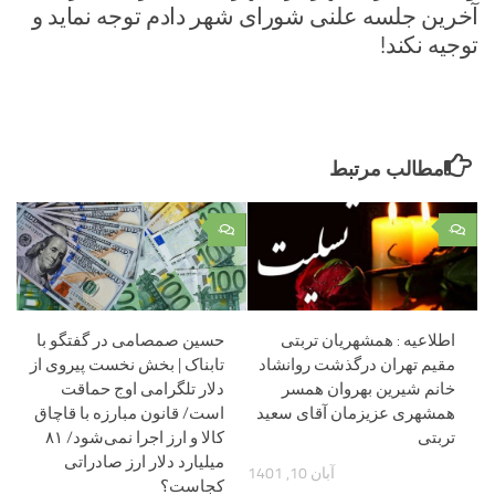
آخرین جلسه علنی شورای شهر دادم توجه نماید و
توجیه نکند!
مطالب مرتبط
۰
۰
اطلاعیه : همشهریان تربتی
حسین صمصامی در گفتگو با
مقیم تهران درگذشت روانشاد
تابناک | بخش نخست پیروی از
خانم شیرین بهروان همسر
دلار تلگرامی اوج حماقت
همشهری عزیزمان آقای سعید
است/ قانون مبارزه با قاچاق
تربتی
کالا و ارز اجرا نمی‌شود/ ۸۱
میلیارد دلار ارز صادراتی
آبان 10, 1401
کجاست؟