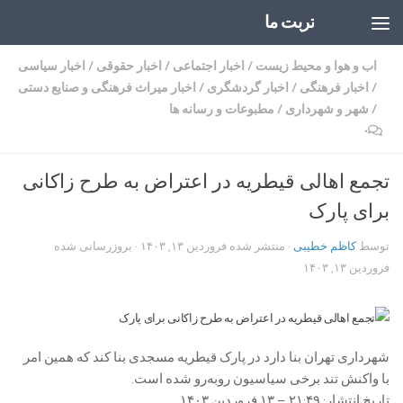
تربت ما
Skip to content
اب و هوا و محیط زیست
/
اخبار اجتماعی
/
اخبار حقوقی
/
اخبار سیاسی
/
اخبار فرهنگی
/
اخبار گردشگری
/
اخبار میراث فرهنگی و صنایع دستی
/
شهر و شهرداری
/
مطبوعات و رسانه ها
۰
تجمع اهالی قیطریه در اعتراض به طرح زاکانی
برای پارک
توسط
کاظم خطیبی
· منتشر شده
فروردین ۱۳, ۱۴۰۳
· بروزرسانی شده
فروردین ۱۳, ۱۴۰۳
شهرداری تهران بنا دارد در پارک قیطریه مسجدی بنا کند که همین امر
با واکنش تند برخی سیاسیون روبه‌رو شده است.
تاریخ انتشار: ۲۱:۴۹ – ۱۳ فروردین ۱۴۰۳