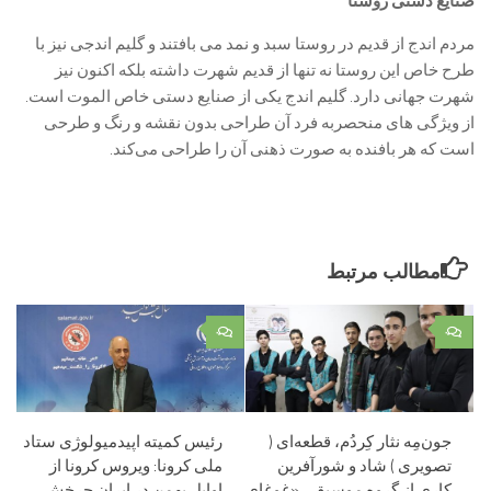
صنایع دستی روستا
مردم اندج از قدیم در روستا سبد و نمد می بافتند و گلیم اندجی نیز با
طرح خاص این روستا نه تنها از قدیم شهرت داشته بلکه اکنون نیز
شهرت جهانی دارد. گلیم اندج یکی از صنایع دستی‌ خاص الموت است.
از ویژگی های منحصربه ‌فرد آن طراحی بدون نقشه و رنگ و طرحی
است که هر بافنده به صورت ذهنی آن را طراحی می‌کند.
مطالب مرتبط
۰
۰
جون‌مِه نثار کِردُم، قطعه‌ای (
رئیس کمیته اپیدمیولوژی ستاد
تصویری ) شاد و شورآفرین
ملی کرونا: ویروس کرونا از
کاری از گروه موسیقی «غوغای
اوایل بهمن در ایران چرخش