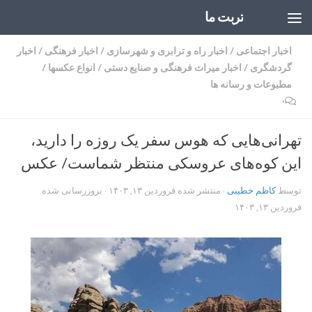
تربت ما
Skip to content
اخبار اجتماعی
/
اخبار راه و ترابری و شهرسازی
/
اخبار فرهنگی
/
اخبار
گردشگری
/
اخبار میراث فرهنگی و صنایع دستی
/
انواع عکسها
/
مطبوعات و رسانه ها
۰
تهرانی‌هایی که هوس سفر یک روزه را دارید،
این کوه‌های عروسکی منتظر شماست/ عکس
توسط
کاظم خطیبی
· منتشر شده
فروردین ۱۳, ۱۴۰۳
· بروزرسانی شده
فروردین ۱۳, ۱۴۰۳