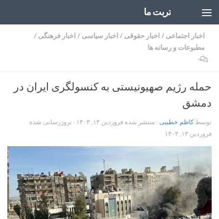
تربت ما
Skip to content
اخبار اجتماعی
/
اخبار حقوقی
/
اخبار سیاسی
/
اخبار فرهنگی
/
مطبوعات و رسانه ها
۰
حمله رژیم صهیونیستی به کنسولگری ایران در
دمشق
توسط
کاظم خطیبی
· منتشر شده
فروردین ۱۳, ۱۴۰۳
· بروزرسانی شده
فروردین ۱۳, ۱۴۰۳