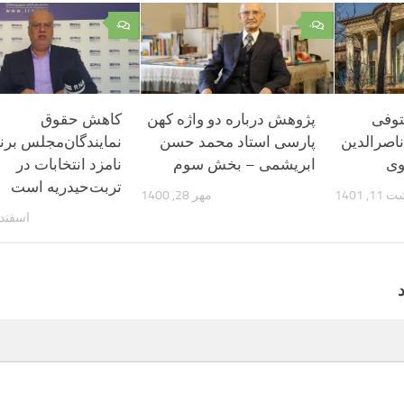
۰
۰
توفی
پژوهش درباره دو واژه کهن
کاهش حقوق
اصرالدین
پارسی استاد محمد حسن
نمایندگان‌مجلس برن
وی
ابریشمی – بخش سوم
نامزد انتخابات در
تربت‌حیدریه است
, 1401
مهر 28, 1400
اسفند 12, 402