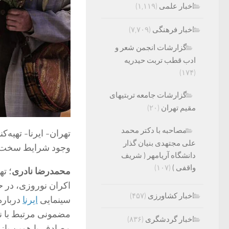
اخبار علمی
(۱,۱۱۹)
اخبار فرهنگی
(۷,۷۰۹)
گزارشات انجمن شعر و
ادب قطب تربت حیدریه
(۱۷۴)
گزارشات جامعه تربتیهای
مقیم تهران
(۲۰)
مصاحبه با دکتر محمد
تهران- ایرنا- تهیه‌
علی مجتهدی بنیان گذار
وجود شرایط سخت، 
دانشگاه آریامهر ( شریف
واقفی )
(۱۰۷)
محمدرضا نادری
؛ ته
اکران نوروزی، در ح
اخبار کشاورزی
(۴۵۷)
سینمایی
ایرنا
درباره
مضمونی مرتبط با نور
اخبار گردشگری
(۸۳۶)
مصادف با همین بازه 