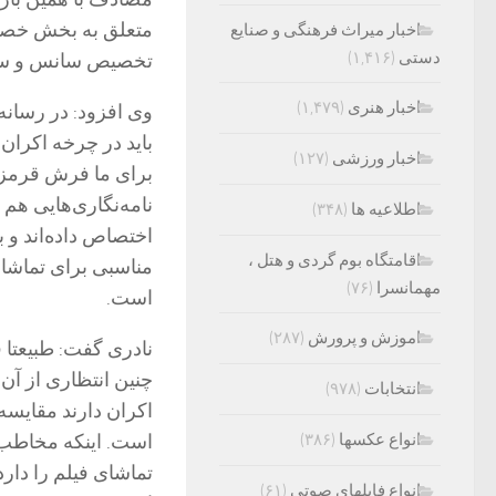
متعلق به بخش خصو
اخبار میراث فرهنگی و صنایع
دستی
(۱,۴۱۶)
تخصیص سانس و سالن
اخبار هنری
(۱,۴۷۹)
وی افزود: در رسانه
باید در چرخه اکران
اخبار ورزشی
(۱۲۷)
برای ما فرش قرمز پ
نامه‌نگاری‌هایی هم 
اطلاعیه ها
(۳۴۸)
اختصاص داده‌اند و 
اقامتگاه بوم گردی و هتل ،
مناسبی برای تماشای
مهمانسرا
(۷۶)
است.
اموزش و پرورش
(۲۸۷)
نادری گفت: طبیعتا ف
چنین انتظاری از آن 
انتخابات
(۹۷۸)
اکران دارند مقایسه
انواع عکسها
(۳۸۶)
است. اینکه مخاطب 
تماشای فیلم را دار
انواع فایلهای صوتی
(۶۱)