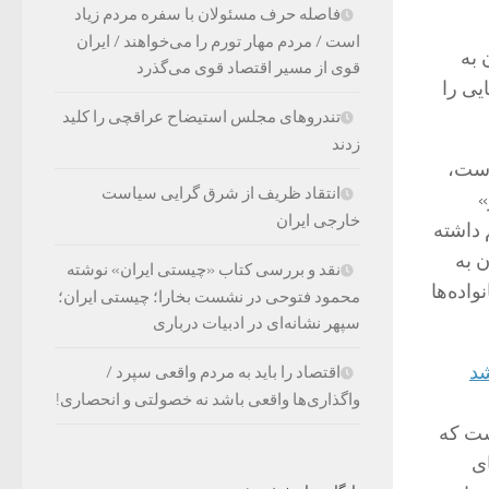
فاصله حرف مسئولان با سفره مردم زیاد
است / مردم مهار تورم را می‌خواهند / ایران
 به
قوی از مسیر اقتصاد قوی می‌گذرد
یی را
تندروهای مجلس استیضاح عراقچی را کلید
زدند
است،
انتقاد ظریف از شرق گرایی سیاست
»
خارجی ایران
 داشته
 به
نقد و بررسی کتاب «چیستی ایران» نوشته
واده‌ها
محمود فتوحی در نشست بخارا؛ چیستی ایران؛
سپهر نشانه‌ای در ادبیات درباری
اقتصاد را باید به مردم واقعی سپرد /
واگذاری‌ها واقعی باشد نه خصولتی و انحصاری!
ست که
ای