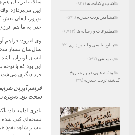
سالانه ایرانیان هم
کتاب و کتابخانه
(۸۳۱)
آیین می‌پردازد. وق
مشاهیر تربت حیدریه
(۵۷۹)
نوروز، ایفای نقش کن
حتی به ما هم انرژی
مطبوعات و رسانه ها
(۶,۷۲۳)
وی افزود: فراهم آو
منابع طبیعی و ابخیز داری
(۹۲)
سال‌شان بسیار سخت 
ایشان آویزان باشد.
موسیقی
(۵۹۲)
این بود که با توجه
نوشته هایی در باره تاریخ
فرد دیگری می‌شدند و
گذشته تربت حیدریه
(۳۸)
فراهم آوردن شرایط 
سخت بود. به‌ویژه د
نادری ادامه داد: تأک
نسخه‌ای کپی شده از 
بیشتر شاهد نفوذ خ