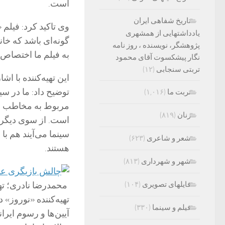
است.
تاریخ شفاهی ایران
وی تاکید کرد: فیلم 
یادداشتهایی از همشهری
گونه‌ای باشد که خان
پژوهشگر، نویسنده ، روز نامه
به فیلم ما اختصاص 
نگار پیشکسوت آقای محمود
تربتی سنجابی
(۱۲)
این تهیه‌کننده با 
توضیح داد: ما در س
تربت ما
(۱,۰۱۶)
مربوط به مخاطب نوج
زنان
(۸۱۹)
است. از سوی دیگر ه
سینما می‌آیند هم با
شعر و شاعری
(۶۲۳)
هستند.
شهر و شهرداری
(۸۱۳)
فایلهای تصویری
(۱۰۴)
محمدرضا نادری؛ تهی
تهیه‌کننده «نوروز»
فیلم و سینما
(۳۳۰)
آیین‌ها و رسوم ایر