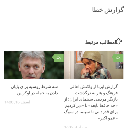
گزارش خطا
مطالب مرتبط
۰
۰
گزارش ایرنا از واکنش اهالی
سه شرط روسیه برای پایان
فرهنگ و هنر به درگذشت
دادن به حمله در اوکراین
بازیگر مردمی سینمای ایران؛ از
اسفند 16, 1400
«خداحافظ نابغه» تا «دیر کردیم
برای قدردانی»؛ سینما در سوگ
«عمو اکبر»
مرداد 3, 1405