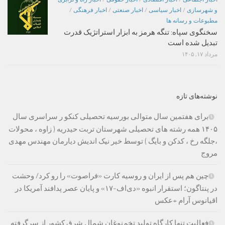
و شهرسازی
/
اخبار سیاسی
/
اخبار صنعتی
/
اخبار فرهنگی
/
مطبوعات و رسانه ها
سخنگوی سپاه: تنگه هرمز به ابزار استراتژیک قدرت
تبدیل شده است
مرداد ۱۷, ۱۴۰۵
نوشته‌های تازه
برای هفتمین سال متوالی بورسیه تحصیلی کنکو ر سراسری سال
۱۴۰۵ همه رشته های تحصیلی شهرستان تربت حیدریه ( زاوه ، محولات
،جلگه رخ ، کدکن و بایگ ) توسط خیر نیک اندیش دیارمان مهندس مهدی
مروج
چین هم پس از ایران و روسیه کارت «فراصوت» را رو کرد/ وحشت
در پنتاگون؛ استقرار انبوه «دی‌اف‑۱۷» و پایان عصر پدافند آمریکا در
اقیانوس آرام +عکس
فعالیت تنها کارگاه تولید تخم‌نوغان شمال شرق کشور از سرگرفته