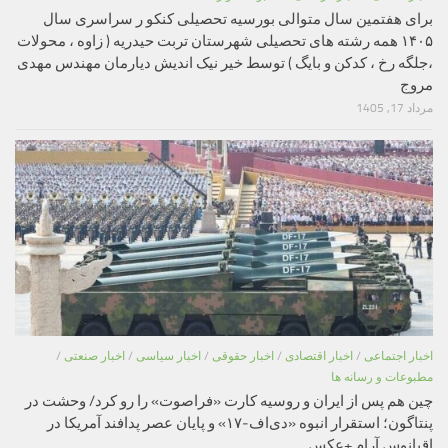
برای هفتمین سال متوالی بورسیه تحصیلی کنکو ر سراسری سال
۱۴۰۵ همه رشته های تحصیلی شهرستان تربت حیدریه ( زاوه ، محولات
،جلگه رخ ، کدکن و بایگ ) توسط خیر نیک اندیش دیارمان مهندس مهدی
مروج
مرداد 17, 1405
اخبار اجتماعی
/
اخبار اقتصادی
/
اخبار حقوقی
/
اخبار سیاسی
/
اخبار صنعتی
/
مطبوعات و رسانه ها
چین هم پس از ایران و روسیه کارت «فراصوت» را رو کرد/ وحشت در
پنتاگون؛ استقرار انبوه «دی‌اف‑۱۷» و پایان عصر پدافند آمریکا در
اقیانوس آرام +عکس