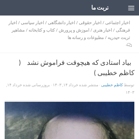
تربت ما
Skip to content
اخبار اجتماعی
/
اخبار حقوقی
/
اخبار دانشگاهی
/
اخبار سیاسی
/
اخبار
فرهنگی
/
اخبار هنری
/
اموزش و پرورش
/
کتاب و کتابخانه
/
مشاهیر
تربت حیدریه
/
مطبوعات و رسانه ها
۰
بیاد استادی که هیچوقت فراموش نشد (
کاظم خطیبی )
توسط
کاظم خطیبی
· منتشر شده
خرداد ۱۴, ۱۴۰۳
· بروزرسانی شده
خرداد ۱۴,
۱۴۰۳