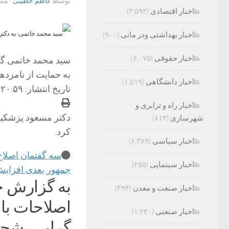
توسط
کاظم خطیبی
· من
اخبار اقتصادی
(۳,۵۹۳)
اخبار بهداشتی ودر مانی
(۹۰۰)
اخبار حقوقی
(۶,۰۷۵)
سید محمد خاتمی گفت
به حمایت از نامزده
اخبار دانشگاهی
(۱,۵۱۹)
تاریخ انتشار: ۲۰:۵۹ – ۲۴ خرداد ۱۴۰۳
اخبار راه و ترابری و
دکتر مسعود پزشکیا
شهرسازی
(۸۱۳)
کرد.
اخبار سیاسی
(۶,۳۸۹)
سه گفتمان اصلاح‌
اخبار سینمایی
(۲۵۵)
جمهور بعدی افزایش ۱۰ درصدی حقوق ا
به گزارش جم
اخبار صنعت و معدن
(۴۹۴)
اصلاحات با 
اخبار صنعتی
(۱,۲۳۰)
گرایی، شجاع