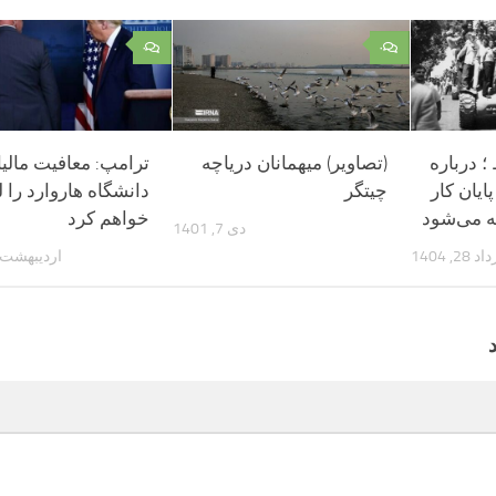
۰
۰
؛ درباره
(تصاویر) میهمانان دریاچه
ترامپ: معافیت مالیا
ایان کار
چیتگر
دانشگاه هاروارد را ل
ه می‌شود
خواهم کرد
دی 7, 1401
 28, 1404
اردیبهشت 12, 404