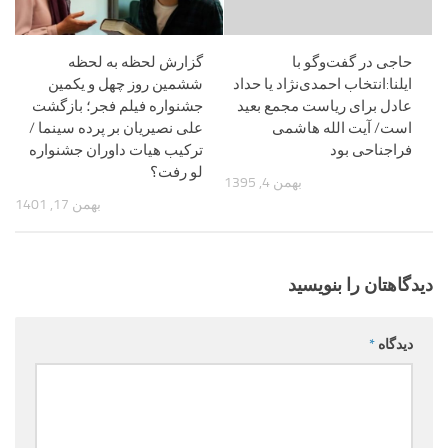
حاجی در گفت‌و‌گو با
گزارش لحظه به لحظه
ایلنا:انتخاب احمدی‌نژاد یا حداد
ششمین روز چهل و یکمین
عادل برای ریاست مجمع بعید
جشنواره فیلم فجر؛ بازگشت
است/ آیت الله هاشمی
علی نصیریان بر پرده سینما /
فراجناحی بود
ترکیب هیات داوران جشنواره
لو رفت؟
بهمن 4, 1395
بهمن 17, 1401
دیدگاهتان را بنویسید
دیدگاه
*