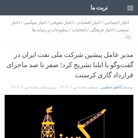
تربت ما
Skip to content
اخبار اجتماعی
/
اخبار اقتصادی
/
اخبار حقوقی
/
اخبار سیاسی
/
اخبار
صنعتی
/
اخبار فرهنگی
/
انتخابات
/
مطبوعات و رسانه ها
۰
مدیر عامل پیشین شرکت ملی نفت ایران در
گفت‌وگو با ایلنا تشریح کرد؛ صفر تا صد ماجرای
قرارداد گازی کرسنت
توسط
کاظم خطیبی
· منتشر شده
تیر ۶, ۱۴۰۳
· بروزرسانی شده
تیر ۶, ۱۴۰۳