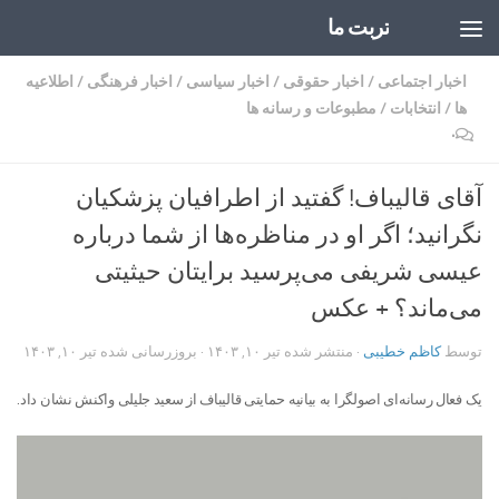
تربت ما
Skip to content
اخبار اجتماعی
/
اخبار حقوقی
/
اخبار سیاسی
/
اخبار فرهنگی
/
اطلاعیه
ها
/
انتخابات
/
مطبوعات و رسانه ها
۰
آقای قالیباف! گفتید از اطرافیان پزشکیان
نگرانید؛ اگر او در مناظره‌ها از شما درباره
عیسی شریفی می‌پرسید برایتان حیثیتی
می‌ماند؟ + عکس
توسط
کاظم خطیبی
· منتشر شده
تیر ۱۰, ۱۴۰۳
· بروزرسانی شده
تیر ۱۰, ۱۴۰۳
یک فعال رسانه‌ای اصولگرا به بیانیه حمایتی قالیباف از سعید جلیلی واکنش نشان داد.