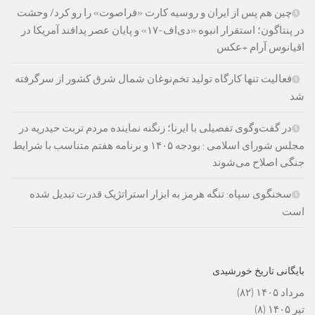
چین هم پس از ایران و روسیه کارت «فراصوت» را رو کرد/ وحشت
در پنتاگون؛ استقرار انبوه «دی‌اف‑۱۷» و پایان عصر پدافند آمریکا در
اقیانوس آرام +عکس
فعالیت تنها کارگاه تولید تخم‌نوغان شمال شرق کشور از سرگرفته
شد
در گفت‌وگوی تفصیلی با ایرنا؛ زنگنه نماینده مردم تربت حیدریه در
مجلس شورای اسلامی : بودجه ۱۴۰۵ و برنامه هفتم متناسب با شرایط
جنگی اصلاح می‌شوند
سخنگوی سپاه: تنگه هرمز به ابزار استراتژیک قدرت تبدیل شده
است
بایگانی تاریخ خورشیدی
مرداد ۱۴۰۵
(۸۲)
تیر ۱۴۰۵
(۸)