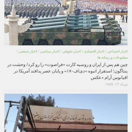
اخبار اجتماعی
/
اخبار اقتصادی
/
اخبار حقوقی
/
اخبار سیاسی
/
اخبار صنعتی
/
مطبوعات و رسانه ها
چین هم پس از ایران و روسیه کارت «فراصوت» را رو کرد/ وحشت در
پنتاگون؛ استقرار انبوه «دی‌اف‑۱۷» و پایان عصر پدافند آمریکا در
اقیانوس آرام +عکس
مرداد 17, 1405