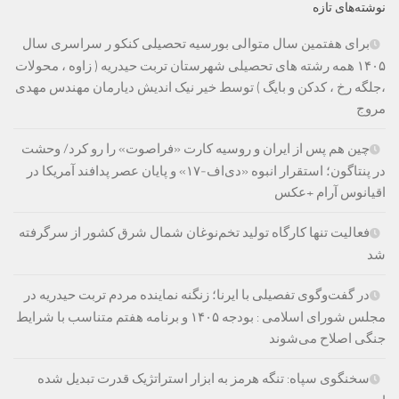
نوشته‌های تازه
برای هفتمین سال متوالی بورسیه تحصیلی کنکو ر سراسری سال
۱۴۰۵ همه رشته های تحصیلی شهرستان تربت حیدریه ( زاوه ، محولات
،جلگه رخ ، کدکن و بایگ ) توسط خیر نیک اندیش دیارمان مهندس مهدی
مروج
چین هم پس از ایران و روسیه کارت «فراصوت» را رو کرد/ وحشت
در پنتاگون؛ استقرار انبوه «دی‌اف‑۱۷» و پایان عصر پدافند آمریکا در
اقیانوس آرام +عکس
فعالیت تنها کارگاه تولید تخم‌نوغان شمال شرق کشور از سرگرفته
شد
در گفت‌وگوی تفصیلی با ایرنا؛ زنگنه نماینده مردم تربت حیدریه در
مجلس شورای اسلامی : بودجه ۱۴۰۵ و برنامه هفتم متناسب با شرایط
جنگی اصلاح می‌شوند
سخنگوی سپاه: تنگه هرمز به ابزار استراتژیک قدرت تبدیل شده