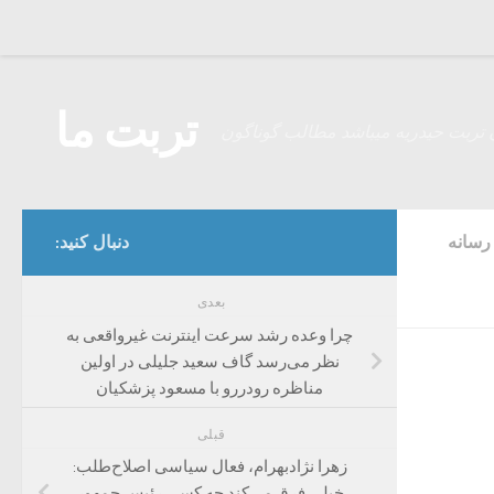
Skip to content
تربت ما
 تربت حیدریه میباشد مطالب گوناگون
رسانه
دنبال کنید:
بعدی
چرا وعده رشد سرعت اینترنت غیرواقعی به
نظر می‌رسد گاف سعید جلیلی در اولین
مناظره رودررو با مسعود پزشکیان
قبلی
زهرا نژادبهرام، فعال سیاسی اصلاح‌طلب:
خیلی فرق می‌کند چه کسی رئیس جمهور