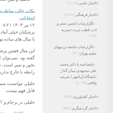
اخبار علمی
(۱,۱۱۹)
نکات جالب مناظره ا
اخبار فرهنگی
(۷,۷۱۲)
انتخاباتی
گزارشات انجمن شعر و
۱۲ تیر ۱۴۰۳ ۰۸:۲۱
ادب قطب تربت حیدریه
پزشکیان خیلی آماده
(۱۷۴)
با مثال های ساده ت
گزارشات جامعه تربتیهای
این مثال قفس پزشکی
مقیم تهران
(۲۰)
گفته بود: نمی‌توان
مصاحبه با دکتر محمد
بخور و نمیر است، نم
علی مجتهدی بنیان گذار
رابطه با خارج نداری
دانشگاه آریامهر ( شریف
واقفی )
(۱۰۷)
جلیلی نتوانست سمت
قابل فهم نیست.
اخبار کشاورزی
(۴۵۷)
جلیلی در برجام و FATF موضع روشنی نگرفت. نتوانست رای دهنده مردد را قانع کند.
اخبار گردشگری
(۸۳۷)