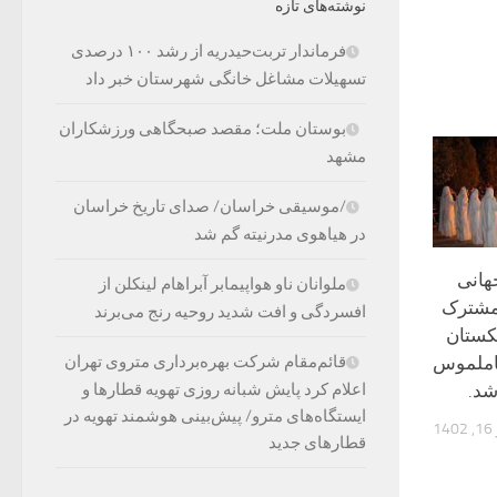
نوشته‌های تازه
فرماندار تربت‌حیدریه از رشد ۱۰۰ درصدی
تسهیلات مشاغل خانگی شهرستان خبر داد
بوستان ملت؛ مقصد صبحگاهی ورزشکاران
مشهد
/موسیقی خراسان/ صدای تاریخ خراسان
در هیاهوی مدرنیته گم شد
انی
ملوانان ناو هواپیمابر آبراهام لینکلن از
مشترک
افسردگی و افت شدید روحیه رنج می‌برند
یکستان
املموس
قائم‌مقام شرکت بهره‌برداری متروی تهران
شد.
اعلام کرد پایش شبانه روزی تهویه قطارها و
ایستگاه‌های مترو/ پیش‌بینی هوشمند تهویه در
14
قطارهای جدید