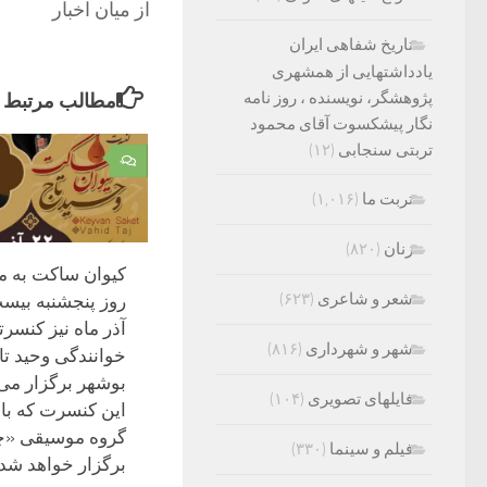
از میان اخبار
تاریخ شفاهی ایران
یادداشتهایی از همشهری
پژوهشگر، نویسنده ، روز نامه
مطالب مرتبط
نگار پیشکسوت آقای محمود
تربتی سنجابی
(۱۲)
۰
تربت ما
(۱,۰۱۶)
زنان
(۸۲۰)
کیوان ساکت به م
شعر و شاعری
(۶۲۳)
روز پنجشنبه بیس
آذر ماه نیز کنسرت
شهر و شهرداری
(۸۱۶)
خوانندگی وحید تا
بوشهر برگزار می 
فایلهای تصویری
(۱۰۴)
این کنسرت که با
گروه موسیقی «چ
فیلم و سینما
(۳۳۰)
برگزار خواهد شد