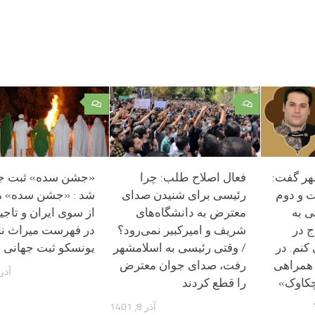
۰
۰
هر گفت:
فعال اصلاح طلب: چرا
«جشن سده» ثبت جه
ت و دوم
رئیسی برای شنیدن صدای
شد : «جشن سده» 
ی به
معترض به دانشگاه‌های
از سوی ایران و تاج
ج در
شریف و امیرکبیر نمی‌رود؟
در فهرست میراث ن
کنم. در
/ وقتی رئیسی به اسلامشهر
یونسکو ثبت جهانی 
 همراهی
رفت، صدای جوان معترض
آذر 16, 02
کاوک»
را قطع کردند
آذر 8, 1401