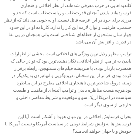
کاندیداهایی در حزب معرفی شده‌اند، از نظر اخلاقی و هنجاری
فرسوده‌اند. بایدن آنچنان قدرت‌طلب و ریاست‌طلب است که حد و
مرزی برای خود در این عرصه قائل نیست. او به خوبی می‌داند که از نظر
جسمی، ظرفیت و توان لازمه این کار را ندارد. کارنامه او در این حدود
چهار سال مشحون از خطاهای شناختی است ولی همچنان در پی بقا
در قدرت و افزایش آن می‌باشد.
ترامپ مظهر رذیل‌ترین ویژگی‌های اخلاقی است. بخشی از اظهارات
بایدن به ترامپ از نظر اخلاقی، تکان‌دهنده‌ترین بود که تو در حالی که
همسرت باردار بوده، با هنرپیشه فیلم‌های مستهجن، رابطه برقرار
کرده بودی. فراتر از این سخنان، دروغ‌گویی و اتهام‌زدن به یکدیگر در
زمینه دروغ، شاخص‌ترین ناهنجاری اخلاقی مطرح در این مناظره
بود.هرچه هست مناظره بایدن و ترامپ آئینه‌ای از ماهیت و طبیعت
سیاست در آمریکا از یک سو و موقعیت و شرایط معاصر داخلی و
خارجی از سوی دیگر است.
بحران فرسایش اخلاقی در این میان هویدا و آشکار است. آیا این
فرسایش‌ها به زایش شرایط نوینی در سیاست آمریکا و نسبت آمریکا با
خودش و با جهان خواهد انجامید؟