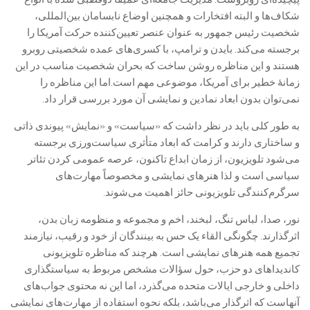
شکاف‌ها و البته افتخارات و همچنین اوضاع نابسامان بین‌المللی،
شخصیت رئیس جمهور به عنوان عنصر تعیین‌کننده حرکت آمریکا را
برجسته می‌کند. بایدن و ترامپ، با کسری‌های عمده شخصیتی روبرو
هستند و این مناظره روشن ساخت که بحران شخصیت مناسب در این
زمانۀ خطیر برای آمریکا، موضوعی مهم است.اما این مناظره را
نمی‌توان بدون ابعاد نمادین و نمایشی آن مورد بررسی قرار داد.
به طور کلی باید در نظر داشت که «سیاست» و «نمایش» پیوندی ذاتی
و ساختاری دارند و کرامت که ابعاد متأثری سیاست‌ورزی برجسته
می‌شود تلویزیون، از زمان ابداع تاکنون، عرصه عمومی کردن تئاتر
سیاسی است و لذا هنرهای نمایشی و مخصوصاً مهارت‌های
سرگرم‌کنندگی تلویزیونی حائز اهمیت می‌شوند.
نور، صدا، لباس تنگ، لبخند، اخم و مجموعه و منظومه زبان بدن،
اثرگذارند. چگونگی القاء یک حس به بینندگان از خود و رقیب، نیازمند
تجمیع همه هنرهای نمایشی است. هرچند که مناظره تلویزیونی
کاندیداهای دو حزب، حول سؤالات مشخص مربوط به سیاستگذاری
داخلی و خارجی ایالات متحده می‌گذرد، اما این نه محتوی جواب‌های
آنهاست که اثرگذار می‌باشد، بلکه نحوه استفاده از مهارت‌های نمایشی