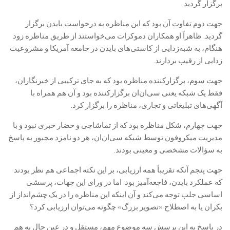
برگزار گردید.
جهت دوم تفاوت آن بود که این مناظره به درخواست بایدن برگزار
گردید. ظاهراً او همکاران دموکرات می‌خواستند از طریق مناظره زود
هنگام، به شبه‌زدایی از کاستی‌های بایدن در جامعه آمریکا و مشروعیت
زدایی از رقیب بردارند.
جهت سوم، برگزارکننده مناظره بود که به جای ترکیبی از خبرنگاران،
فقط یک شبکه یعنی سی‌ان‌ان برگزارکننده بود و آن هم همراه با
آگهی‌های تبلیغاتی و تجاری، مناظره را برگزار کرد.
جهت چهارم، شکل مناظره بود که از تماشاچی و حضار خبری نبود و با
مدیریت میکروفون توسط شبکه سی‌ان‌ان، هر دو نامزد مجبور به پاسخ
به سؤالات مشخصی و معینی بودند.
جهت پنجم آنکه تقریباً همه ارزیابی، بر این نکته اجماعی هم نظر بودند
که عملکرد بایدن، فاجعه‌آمیز بود. اما در ورای این جهات، پرسشی
اساسی جلب توجه می‌کند و آن اینکه این مناظره را در یک چشم‌انداز از
بکران یا به اصطلاح «تصویر بزرگ» چگونه می‌توان ارزیابی کرد؟
در پاسخ به این پرسش سه موضوع مهم، مستقل و در عین حال به هم