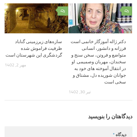
۰
۰
دکتر ژاله آموزگار خانمی است
سازه‌های زیرزمینی گناباد
فرزانه و دانشور، انسانى
ظرفیت فراموش شده
متواضع و فروتن، سخن سنج و
گردشگری این شهرستان است
سخندان، مهربان وصمیمى. او
مهر 2, 1402
در انتقال آموخته هاى خود به
جوانان شوریده دل، مشتاق و
سخى است
تیر 30, 1402
دیدگاهتان را بنویسید
دیدگاه
*