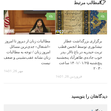
مطالب مرتبط
۰
۰
برگزاری بزرگداشت عطار
مطالبات زنان از دیروز تا امروز
نیشابوری توسط انجمن قطب
«اشتغال» جدی‌ترین مسائل
تربت حیدریه در باغ تالار ،پدر
امروز زنان / توجه به مطالبات
خوب جاده‌ی طاهرآباد پنجشنبه
زنان نشانه عقب‌نشینی و ضعف
پنج‌شنبه ۱۴۰۱/۰۱/۲۵ ساعت
نیست
۲۰:۳۰
مهر 26, 1401
فروردین 26, 1401
دیدگاهتان را بنویسید