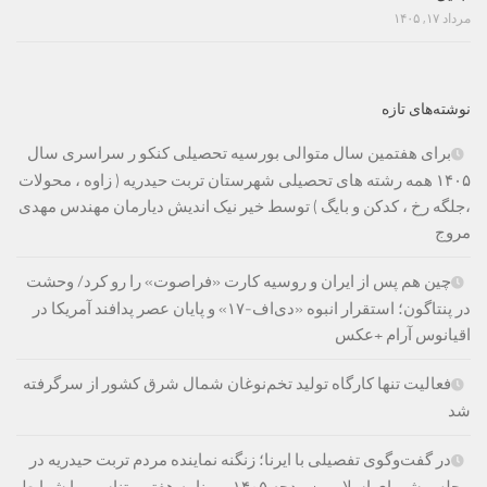
مرداد ۱۷, ۱۴۰۵
نوشته‌های تازه
برای هفتمین سال متوالی بورسیه تحصیلی کنکو ر سراسری سال
۱۴۰۵ همه رشته های تحصیلی شهرستان تربت حیدریه ( زاوه ، محولات
،جلگه رخ ، کدکن و بایگ ) توسط خیر نیک اندیش دیارمان مهندس مهدی
مروج
چین هم پس از ایران و روسیه کارت «فراصوت» را رو کرد/ وحشت
در پنتاگون؛ استقرار انبوه «دی‌اف‑۱۷» و پایان عصر پدافند آمریکا در
اقیانوس آرام +عکس
فعالیت تنها کارگاه تولید تخم‌نوغان شمال شرق کشور از سرگرفته
شد
در گفت‌وگوی تفصیلی با ایرنا؛ زنگنه نماینده مردم تربت حیدریه در