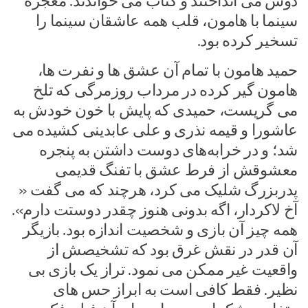
دوش می انداختند و کتاب می خواندند. معجزه
سینما با هامون، قلب همه عاشقان سینما را
تسخیر کرده بود.
حمید هامون با تمام آن عشق ها و نفرت ها،
هامون گیر کرده در مرداب روزمرگی که تلخ
می گریست، حمیدی که پایش با خون خودش به
عاشورا و قیمه نذری و علی عابدینی کشیده می
شد؛ و در خرابه‌های دوست داشتن به پنجره
معشوقش از فرط عشق با تفنگ قدیمی
پدربزرگ شلیک می کرد، هرچند که می گفت «
آخ لاکردار، اگه بدونی هنوز چقدر دوستت دارم».
همه چیز آن بازی و شخصیت اندازه بود. بازیگر
آن قدر در نقش غرق بود که تشخیصش از
واقعیت غیر ممکن می نمود. تراز یک بازی بی
نظیر. فقط کافی است به ابراز حس های