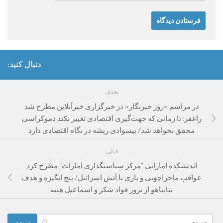
دنبال کنید:
بعدی
در مراسم «روز خبرنگار» در خبرگزاری خبرآنلاین مطرح شد
راغفر: تا زمانی که جهت‌گیری اقتصادی تغییر نکند دموکراسی
محقق نخواهد شد/ بیسوادی ریشه در نگاه اقتصادی دارد
قبلی
اندیشکده اماراتی “مرکز سیاستگذاری امارات” مطرح کرد
عواقب ماجراجویی و بازی با آتش اسرائیل/ پنج انگیزه و هدف
نتانیاهو از ترور فواد شکر و اسماعیل هنیه
جستجو