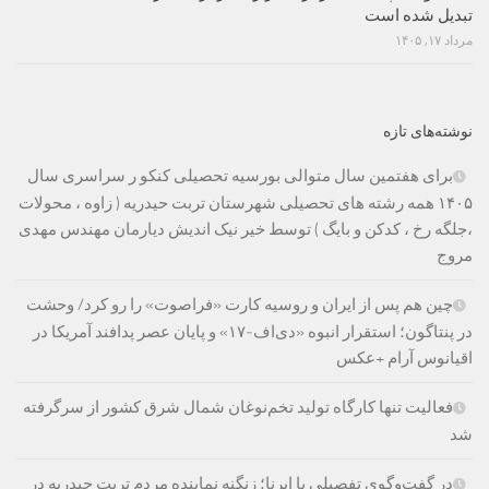
تبدیل شده است
مرداد ۱۷, ۱۴۰۵
نوشته‌های تازه
برای هفتمین سال متوالی بورسیه تحصیلی کنکو ر سراسری سال
۱۴۰۵ همه رشته های تحصیلی شهرستان تربت حیدریه ( زاوه ، محولات
،جلگه رخ ، کدکن و بایگ ) توسط خیر نیک اندیش دیارمان مهندس مهدی
مروج
چین هم پس از ایران و روسیه کارت «فراصوت» را رو کرد/ وحشت
در پنتاگون؛ استقرار انبوه «دی‌اف‑۱۷» و پایان عصر پدافند آمریکا در
اقیانوس آرام +عکس
فعالیت تنها کارگاه تولید تخم‌نوغان شمال شرق کشور از سرگرفته
شد
در گفت‌وگوی تفصیلی با ایرنا؛ زنگنه نماینده مردم تربت حیدریه در