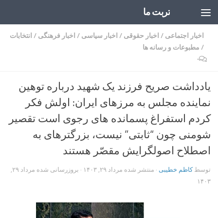
تربت ما
Skip to content
اخبار اجتماعی
/
اخبار حقوقی
/
اخبار سیاسی
/
اخبار فرهنگی
/
انتخابات
/
مطبوعات و رسانه ها
۰
یادداشت صریح فرزند یک شهید درباره توهین
نماینده مجلس به مرزهای ایران: اولش فکر
کردم استفراغ پسمانده های رجوی است تقصیر
شومنی چون “ثابتی” نیست، بزرگترهای به
اصطلاح اصولگرایش مقصّر هستند
توسط
کاظم خطیبی
· منتشر شده
مرداد ۲۹, ۱۴۰۳
· بروزرسانی شده
مرداد ۲۹,
۱۴۰۳