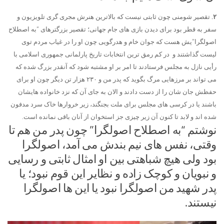
۲.
تقصیر شومنی چون ثابتی نیست که بالاترین هنرش مجری گری تلویزیون و
سفر به قطر بود برای دیدن بازی های جام جهانی؛ تقصیر بزرگترهای “به اصطلاح
اصولگرا”یش هست که جوان خام و هدرگویی چون او را در غیاب مردم توی
لیست گذاشتند و در کم رمق ترین انتخابات تاریخ پارلمانی جمهوری اسلامی با
رأیی نازل به مجلس فرستادند تا امر بر او مشتبه شود که آنقدر بزرگ شده که
می تواند بر مرزهایی مرگ بگوید که پدر من و ۲۳۰ هزار تن دیگر چون او برای
حفظش جان شان را از دست دادند و الان به جای آن که نزد خانواده هایشان
باشند یا در کرسی های مجلس برای ملت بجنگند، زیر خروارها خاک سرد مدفون
شده اند و لابد تا کنون آن زیر چیزی جز استخوان از آنان باقی نمانده است.
نوشتم “به اصطلاح اصولگرا” چون پدر من هم تا
وقتی، نفس های نیم بندش می آمد، اصولگرا
بود ولی هیچ شباهتی بین او امثال ثابتی و رسایی
و نبویان و کوچک زاده و نظایر این قوم نبود؛ یا
پدر شهید من اصولگرا نبود یا این ها اصولگرا
نیستند.