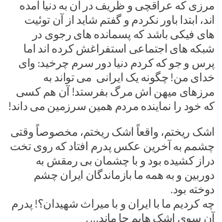
مرزی که عراقچی و ظریف در آن به دنیا آمده
اند، ابتدا باور نکردم و گفتم شاید از آن توئیت
های فیکی باشد که پسمانده های رجوی در
شبکه های اجتماعی استفراغش کرده اند اما
پرس و جو که کردم دنیا دور سرم چرخید: وای
خدای من! چگونه یک ایرانی می تواند به
مرزهای میهن اش مرگ بفرستد! آن هم کسی
که خود را نماینده مردم همین سرزمین می داند!
اشک ریختم، واقعاً اشک ریختم، مخصوصاً وقتی
چشمم به آخرین عکس پدرم افتاد که روی تخت
دراز کشیده بود و با چشمان بی رمقش به
دوربین و به همه ما بازماندگان ایران چشم
دوخته بود.
چه کردیم ما با ایران و با میراث شهیدان؟! پدرم
آن سوی اشک هایم جا ماند… .