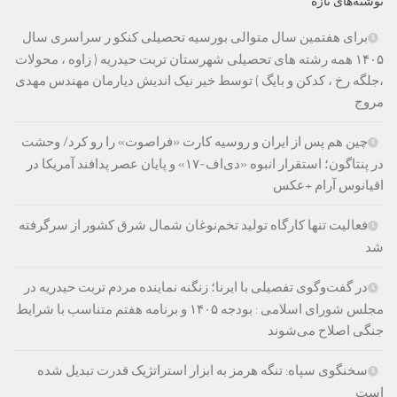
نوشته‌های تازه
برای هفتمین سال متوالی بورسیه تحصیلی کنکو ر سراسری سال
۱۴۰۵ همه رشته های تحصیلی شهرستان تربت حیدریه ( زاوه ، محولات
،جلگه رخ ، کدکن و بایگ ) توسط خیر نیک اندیش دیارمان مهندس مهدی
مروج
چین هم پس از ایران و روسیه کارت «فراصوت» را رو کرد/ وحشت
در پنتاگون؛ استقرار انبوه «دی‌اف‑۱۷» و پایان عصر پدافند آمریکا در
اقیانوس آرام +عکس
فعالیت تنها کارگاه تولید تخم‌نوغان شمال شرق کشور از سرگرفته
شد
در گفت‌وگوی تفصیلی با ایرنا؛ زنگنه نماینده مردم تربت حیدریه در
مجلس شورای اسلامی : بودجه ۱۴۰۵ و برنامه هفتم متناسب با شرایط
جنگی اصلاح می‌شوند
سخنگوی سپاه: تنگه هرمز به ابزار استراتژیک قدرت تبدیل شده
است