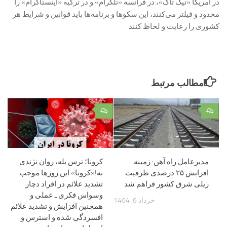
در آمریکا «تیک تاک»، در فرانسه «تلگرام» و در ترکیه «اینستاگرام» را
محدود و فیلتر می‌کنند، این سکوها و برنامه‌ها باید قوانین و شرایط هر
کشوری را رعایت و لحاظ کنند.
مطالب مرتبط
۰
۰
مدیرعامل راه آهن: زمینه
کرونا؛ ترس بله، روان نژندی
افزایش ۲۵ درصدی ظرفیت
نه!«کرونا» این روزها موجب
ریلی شرق کشور فراهم شد
تشدید علائم در افراد دچار
وسواس فکری ـ عملی و
خرداد 6, 1404
همچنین افزایش و تشدید علائم
افسردگی شده و استرس و