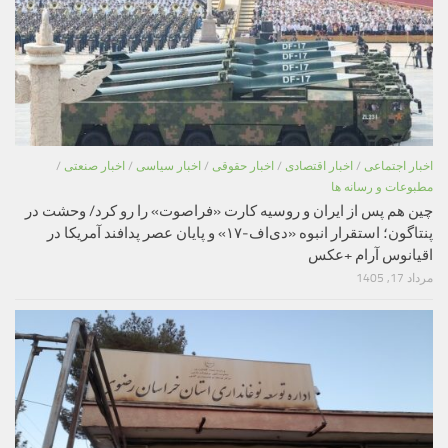
اخبار اجتماعی
/
اخبار اقتصادی
/
اخبار حقوقی
/
اخبار سیاسی
/
اخبار صنعتی
/
مطبوعات و رسانه ها
چین هم پس از ایران و روسیه کارت «فراصوت» را رو کرد/ وحشت در
پنتاگون؛ استقرار انبوه «دی‌اف‑۱۷» و پایان عصر پدافند آمریکا در
اقیانوس آرام +عکس
مرداد 17, 1405