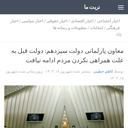
تربت ما
Skip to content
اخبار اجتماعی
/
اخبار اقتصادی
/
اخبار حقوقی
/
اخبار سیاسی
/
اخبار
فرهنگی
/
انتخابات
/
مطبوعات و رسانه ها
۰
معاون پارلمانی دولت سیزدهم: دولت قبل به
علت همراهی نکردن مردم ادامه نیافت
توسط
کاظم خطیبی
· منتشر شده
شهریور ۱۸, ۱۴۰۳
· بروزرسانی شده
شهریور
۱۸, ۱۴۰۳