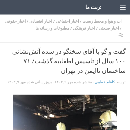
تربت ما
Skip to content
اب و هوا و محیط زیست
/
اخبار اجتماعی
/
اخبار اقتصادی
/
اخبار حقوقی
/
اخبار صنعتی
/
اخبار فرهنگی
/
مطبوعات و رسانه ها
۰
گفت و گو با آقای سخنگو در سده آتش‌نشانی
۱۰۰ سال از تاسیس اطفاییه گذشت/ ۷۱
ساختمان ناایمن در تهران
توسط
کاظم خطیبی
· منتشر شده
مهر ۹, ۱۴۰۳
· بروزرسانی شده
مهر ۹, ۱۴۰۳