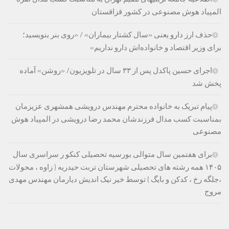
المپیاد هوش مصنوعی در کشور قزاقستان
حذف ارز دارو یعنی «سال کشتار بیماران» / «روی بنر بنویسید؛
برای وزیر اقتصاد و خانواده‌اش دارو نداریم»
اجرای حسین پاکدل پس از ۳۳ سال در تلویزیون/ «روشن» آماده
پخش شد
پیام تبریک به خانواده محترم مهندس درویشی همشهری عزیزمان
بمناسبت کسب مدال فرزندشان محمد رضا درویشی در المپیاد هوش
مصنوعی
برای هفتمین سال متوالی بورسیه تحصیلی کنکو ر سراسری سال
۱۴۰۵ همه رشته های تحصیلی شهرستان تربت حیدریه ( زاوه ، محولات
،جلگه رخ ، کدکن و بایگ ) توسط خیر نیک اندیش دیارمان مهندس مهدی
مروج