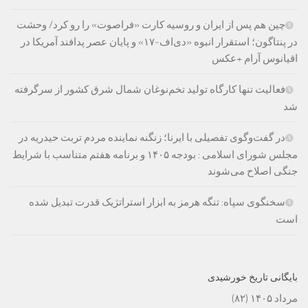
چین هم پس از ایران و روسیه کارت «فراصوت» را رو کرد/ وحشت
در پنتاگون؛ استقرار انبوه «دی‌اف‑۱۷» و پایان عصر پدافند آمریکا در
اقیانوس آرام +عکس
فعالیت تنها کارگاه تولید تخم‌نوغان شمال شرق کشور از سرگرفته
شد
در گفت‌وگوی تفصیلی با ایرنا؛ زنگنه نماینده مردم تربت حیدریه در
مجلس شورای اسلامی : بودجه ۱۴۰۵ و برنامه هفتم متناسب با شرایط
جنگی اصلاح می‌شوند
سخنگوی سپاه: تنگه هرمز به ابزار استراتژیک قدرت تبدیل شده
است
بایگانی تاریخ خورشیدی
مرداد ۱۴۰۵
(۸۲)