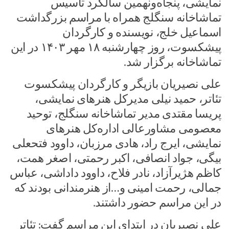
نمایشی، پنجاه‌ونهمین سالگرد تاسیس
تماشاخانه سنگلج همراه با مراسم بزرگداشت
اسماعیل خلج، نویسنده و کارگردان
پیشکسوت، روز چهارشنبه ۱۸ مهر ۱۴۰۳ در این
تماشاخانه برگزار شد.
علی نصیریان بازیگر و کارگردان پیشکسوت
تئاتر، حمید نیلی مدیرکل هنرهای نمایشی،
پریسا مقتدی مدیر تماشاخانه سنگلج، توحید
معصومی مشاورعالی اداره‌کل هنرهای
نمایشی، ایرج راد، هادی مرزبان، داوود فتحعلی
بیگی، جواد انصافی، اکبر رحمتی، اصغر همت،
کاظم هژیرآزاد، نادر فلاح، داوود داداشی، عباس
جمالی، رحمت امینی و…از هنرمندانی بودند که
در این مراسم حضور داشتند.
علی نصیریان در ابتدای این مراسم گفت: تئاتر