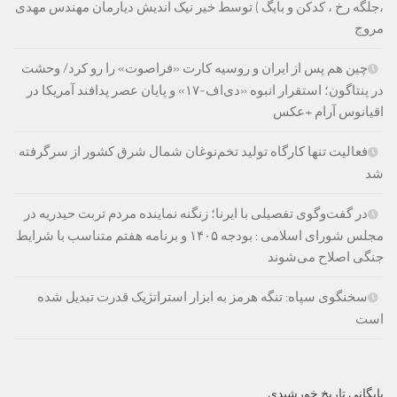
،جلگه رخ ، کدکن و بایگ ) توسط خیر نیک اندیش دیارمان مهندس مهدی
مروج
چین هم پس از ایران و روسیه کارت «فراصوت» را رو کرد/ وحشت
در پنتاگون؛ استقرار انبوه «دی‌اف‑۱۷» و پایان عصر پدافند آمریکا در
اقیانوس آرام +عکس
فعالیت تنها کارگاه تولید تخم‌نوغان شمال شرق کشور از سرگرفته
شد
در گفت‌وگوی تفصیلی با ایرنا؛ زنگنه نماینده مردم تربت حیدریه در
مجلس شورای اسلامی : بودجه ۱۴۰۵ و برنامه هفتم متناسب با شرایط
جنگی اصلاح می‌شوند
سخنگوی سپاه: تنگه هرمز به ابزار استراتژیک قدرت تبدیل شده
است
بایگانی تاریخ خورشیدی