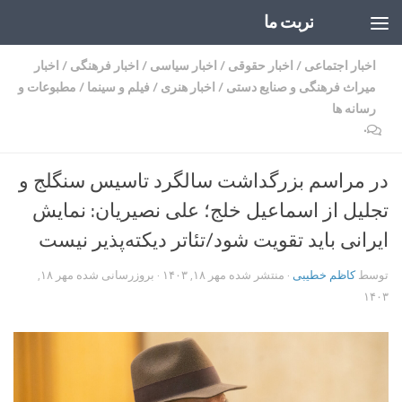
تربت ما
Skip to content
اخبار اجتماعی
/
اخبار حقوقی
/
اخبار سیاسی
/
اخبار فرهنگی
/
اخبار
میراث فرهنگی و صنایع دستی
/
اخبار هنری
/
فیلم و سینما
/
مطبوعات و
رسانه ها
۰
در مراسم بزرگداشت سالگرد تاسیس سنگلج و
تجلیل از اسماعیل خلج؛ علی نصیریان: نمایش
ایرانی باید تقویت شود/تئاتر دیکته‌پذیر نیست
توسط
کاظم خطیبی
· منتشر شده
مهر ۱۸, ۱۴۰۳
· بروزرسانی شده
مهر ۱۸,
۱۴۰۳