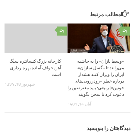
مطالب مرتبط
۰
۰
«وسط بازان» را به حاشیه
کارخانه بزرگ کنسانتره سنگ
می‌رانند تا «گسل سازان»،
آهن خواف آماده بهره‌برداری
ایران را ویران کنند هشدار
است
درباره خطر «رودررویی‌های
شهریور 18, 1394
خونین»| ربیعی: باید معترضین را
دعوت کرد تا سخن بگویند
آبان 14, 1401
دیدگاهتان را بنویسید