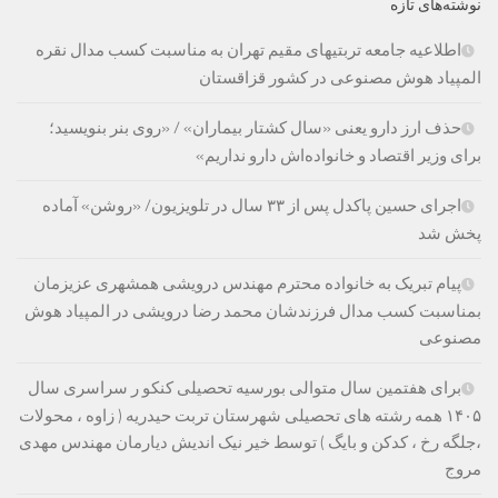
نوشته‌های تازه
اطلاعیه جامعه تربتیهای مقیم تهران به مناسبت کسب مدال نقره
المپیاد هوش مصنوعی در کشور قزاقستان
حذف ارز دارو یعنی «سال کشتار بیماران» / «روی بنر بنویسید؛
برای وزیر اقتصاد و خانواده‌اش دارو نداریم»
اجرای حسین پاکدل پس از ۳۳ سال در تلویزیون/ «روشن» آماده
پخش شد
پیام تبریک به خانواده محترم مهندس درویشی همشهری عزیزمان
بمناسبت کسب مدال فرزندشان محمد رضا درویشی در المپیاد هوش
مصنوعی
برای هفتمین سال متوالی بورسیه تحصیلی کنکو ر سراسری سال
۱۴۰۵ همه رشته های تحصیلی شهرستان تربت حیدریه ( زاوه ، محولات
،جلگه رخ ، کدکن و بایگ ) توسط خیر نیک اندیش دیارمان مهندس مهدی
مروج