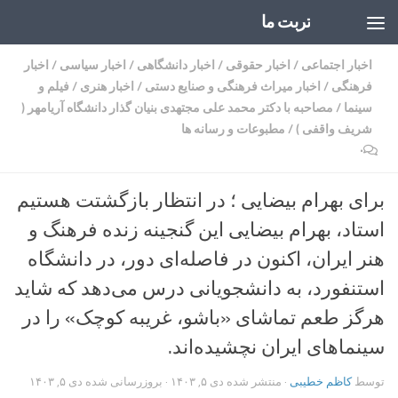
تربت ما
Skip to content
اخبار اجتماعی
/
اخبار حقوقی
/
اخبار دانشگاهی
/
اخبار سیاسی
/
اخبار
فرهنگی
/
اخبار میراث فرهنگی و صنایع دستی
/
اخبار هنری
/
فیلم و
سینما
/
مصاحبه با دکتر محمد علی مجتهدی بنیان گذار دانشگاه آریامهر (
شریف واقفی )
/
مطبوعات و رسانه ها
۰
برای بهرام بیضایی ؛ در انتظار بازگشتت هستیم
استاد، بهرام بیضایی این گنجینه زنده فرهنگ و
هنر ایران، اکنون در فاصله‌ای دور، در دانشگاه
استنفورد، به دانشجویانی درس می‌دهد که شاید
هرگز طعم تماشای «باشو، غریبه کوچک» را در
سینماهای ایران نچشیده‌اند.
توسط
کاظم خطیبی
· منتشر شده
دی ۵, ۱۴۰۳
· بروزرسانی شده
دی ۵, ۱۴۰۳