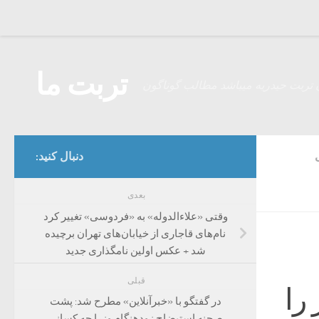
Skip to content
تربت ما
 تربت حیدریه میباشد مطالب گوناگون
دنبال کنید:
بعدی
وقتی «علاءالدوله» به «فردوسی» تغییر کرد
نام‌های قاجاری از خیابان‌های تهران برچیده
شد + عکس اولین نامگذاری جدید
قبلی
را
در گفتگو با «خبرآنلاین» مطرح شد: پشت
صحنه استیضاحِ زودهنگام وزرا چه کسانی