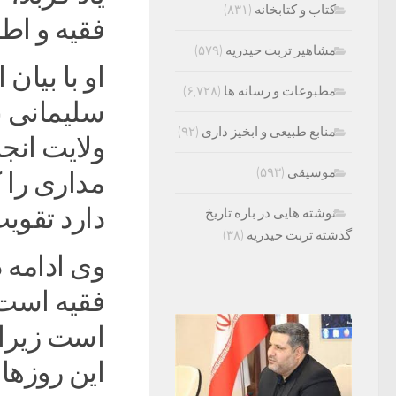
کتاب و کتابخانه
(۸۳۱)
فقیه و ا
مشاهیر تربت حیدریه
(۵۷۹)
او با بیان
مطبوعات و رسانه ها
(۶,۷۲۸)
سلیمانی ب
منابع طبیعی و ابخیز داری
(۹۲)
ولایت انجا
موسیقی
(۵۹۳)
مداری را 
دارد تقوی
نوشته هایی در باره تاریخ
گذشته تربت حیدریه
(۳۸)
وی ادامه د
فقیه است
است زیرا 
این روزها 