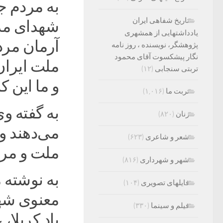
به مردم ج
تاریخ شفاهی ایران
شهدای مدا
یادداشتهایی از همشهری
آرمان مرد
پژوهشگر، نویسنده ، روز نامه
نگار پیشکسوت آقای محمود
ملت ایران
تربتی سنجابی
(۱۲)
و ما این ک
تربت ما
(۱,۰۱۶)
به گفته وی
زنان
(۸۲۰)
می‌دهند و
شعر و شاعری
(۶۲۳)
ملت و مرد
شهر و شهرداری
(۸۱۶)
به نوشته م
فایلهای تصویری
(۱۰۴)
معنوی شهد
فیلم و سینما
(۳۳۰)
یاد کربلا،