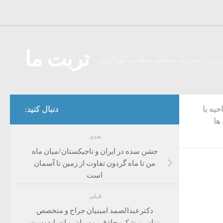
Skip to content
تربت ما
 تربت حیدریه میباشد مطالب گوناگون
به با
دنبال کنید:
ها
بعدی
جشن سده در ایران و تاجیکستان/میان ماه
من تا ماه گردون تفاوت از زمین تا آسمان
است
قبلی
دکترعبدالصمد امینیان جراح و متخصص
زنان، پزشکی حاذق ، مهربان و انساندوست