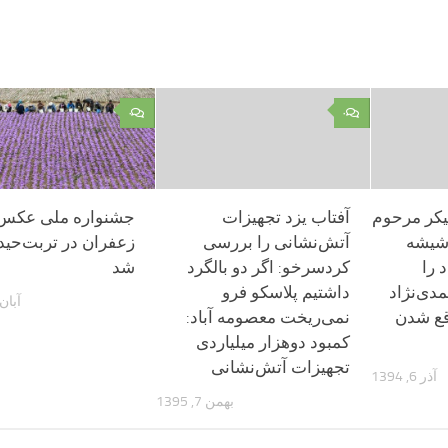
۰
۰
پیکر مرحوم
آفتاب یزد تجهیزات
جشنواره ملی عکس
 شیشه
آتش‌نشانی را بررسی
زعفران در تربت‌حیدر
 را
کردسرخو: اگر دو بالگرد
شد
دی‌نژاد
داشتیم پلاسکو فرو
آبان 15, 98
قع شدن
نمی‌ریخت معصومه آباد:
کمبود دوهزار میلیاردی
تجهیزات آتش‌نشانی
آذر 6, 1394
بهمن 7, 1395