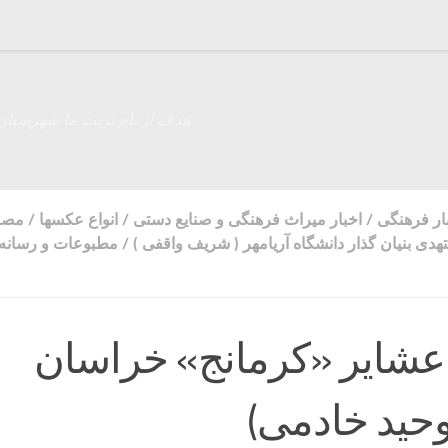
هدف از نام تربت ما شهرستان
ار فرهنگی
/
اخبار میراث فرهنگی و صنایع دستی
/
انواع عکسها
/
مصاح
دی بنیان گذار دانشگاه آریامهر ( شریف واقفی )
/
مطبوعات و رسانه 
شایر «کرمانج» خراسان
حید خادمی)