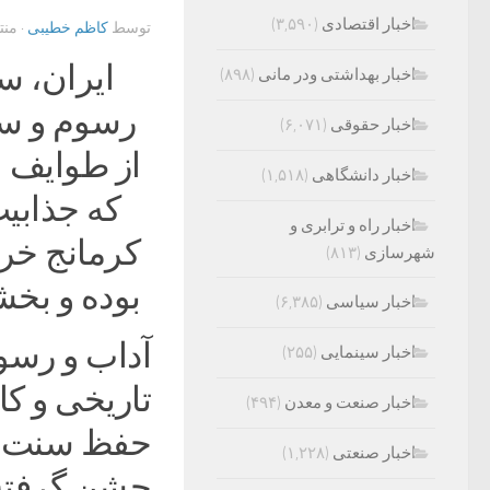
اخبار اقتصادی
(۳,۵۹۰)
توسط
کاظم خطیبی
· من
ایران، س
اخبار بهداشتی ودر مانی
(۸۹۸)
رسوم و سن
اخبار حقوقی
(۶,۰۷۱)
از طوایف ا
اخبار دانشگاهی
(۱,۵۱۸)
که جذابی
اخبار راه و ترابری و
کرمانج خرا
شهرسازی
(۸۱۳)
بوده و بخش
اخبار سیاسی
(۶,۳۸۵)
آداب و رسو
اخبار سینمایی
(۲۵۵)
تاریخی و کا
اخبار صنعت و معدن
(۴۹۴)
حفظ سنت‌ه
اخبار صنعتی
(۱,۲۲۸)
جشن گرفته و