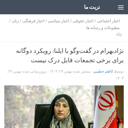
تربت ما
Skip to content
اخبار اجتماعی
/
اخبار حقوقی
/
اخبار سیاسی
/
اخبار فرهنگی
/
زنان
/
مطبوعات و رسانه ها
۰
نژادبهرام در گفت‌وگو با ایلنا: رویکرد دوگانه
برای برخی تجمعات قابل درک نیست
توسط
کاظم خطیبی
· منتشر شده
بهمن ۲۹, ۱۴۰۳
· بروزرسانی شده
بهمن ۲۹,
۱۴۰۳