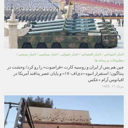
اخبار اجتماعی
/
اخبار اقتصادی
/
اخبار حقوقی
/
اخبار سیاسی
/
اخبار صنعتی
/
مطبوعات و رسانه ها
چین هم پس از ایران و روسیه کارت «فراصوت» را رو کرد/ وحشت در
پنتاگون؛ استقرار انبوه «دی‌اف‑۱۷» و پایان عصر پدافند آمریکا در
اقیانوس آرام +عکس
مرداد 17, 1405