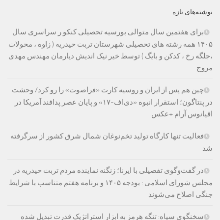
نوشته‌های تازه
برای هفتمین سال متوالی بورسیه تحصیلی کنکو ر سراسری سال
۱۴۰۵ همه رشته های تحصیلی شهرستان تربت حیدریه ( زاوه ، محولات
،جلگه رخ ، کدکن و بایگ ) توسط خیر نیک اندیش دیارمان مهندس مهدی
مروج
چین هم پس از ایران و روسیه کارت «فراصوت» را رو کرد/ وحشت
در پنتاگون؛ استقرار انبوه «دی‌اف‑۱۷» و پایان عصر پدافند آمریکا در
اقیانوس آرام +عکس
فعالیت تنها کارگاه تولید تخم‌نوغان شمال شرق کشور از سرگرفته
شد
در گفت‌وگوی تفصیلی با ایرنا؛ زنگنه نماینده مردم تربت حیدریه در
مجلس شورای اسلامی : بودجه ۱۴۰۵ و برنامه هفتم متناسب با شرایط
جنگی اصلاح می‌شوند
سخنگوی سپاه: تنگه هرمز به ابزار استراتژیک قدرت تبدیل شده