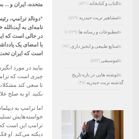
کتاب و کتابخانه
(۸۳۱)
متحده، ایران و … 
مشاهیر تربت حیدریه
(۵۷۹)
*دونالد ترامپ، رئی
نامه‌ای به آیت‌الله
مطبوعات و رسانه ها
(۶,۷۲۹)
در حالی است که ایرا
با امضای یک یادداش
منابع طبیعی و ابخیز داری
(۹۲)
است که ایران تحت 
موسیقی
(۵۹۳)
بیایید در مورد انگی
نوشته هایی در باره تاریخ
چیزی است که ترامپ 
گذشته تربت حیدریه
(۳۸)
تا سعی کند مشکلات ب
نکنید. او به صلح علا
اما ترامپ به دیپلماس
خواسته‌هایش تسلیم 
ترامپ این است که ا
دیکته می‌کند. او فک