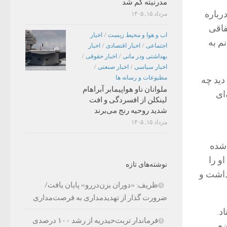
مدرنیته گم شد
رباره
مرداد ۱۵, ۱۴۰۵
فاقی
اب و هوا و محیط زیست
/
اخبار
م به
اجتماعی
/
اخبار اقتصادی
/
اخبار
بهداشتی ودر مانی
/
اخبار حقوقی
/
اخبار سیاسی
/
اخبار صنعتی
/
مطبوعات و رسانه ها
دید چه
ملوانان ناو هواپیمابر آبراهام
ای
لینکلن از افسردگی و افت
شدید روحیه رنج می‌برند
مرداد ۱۵, ۱۴۰۵
 شده
او را
نوشته‌های تازه
رداشت و
ظریف: «دوران بزن‌دررو» پایان یافت/
ضرورت گذار از تهدیدمداری به فرصت‌مداری
د.
فرماندار تربت‌حیدریه از رشد ۱۰۰ درصدی
ضع