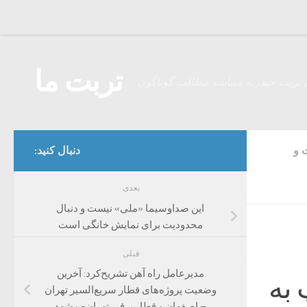
Skip to content
تربت ما
 تربت حیدریه میباشد مطالب گوناگون
 و
دنبال کنید:
بعدی
این صداوسیما «ملی» نیست و دنبال
محدودیت برای نمایش خانگی است
قبلی
مدیرعامل راه آهن تشریح‌کرد: آخرین
 به
وضعیت پروژه‌های قطار سریع‌السیر تهران
– اصفهان و قطار برقی تهران- مشهد