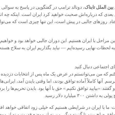
ن الملل تابناک
، دونالد ترامپ در گفتگویی در پاسخ به سوالی د
عدی که درباره‌اش صحبت خواهید کرد ایران است. اینکه چه ات
تاد. روز‌های جالبی در پیش است، این تنها چیزی است که می‌توان
ن مراحل با ایران هستیم. این دوران جالبی خواهد بود و خواهیم 
 به لحظات نهایی رسیده‌ایم — نباید بگذاریم ایران به سلاح هسته‌
ای اجتماعی دنبال کنید
نم که من می‌توانستم در عرض یک ماه پس از انتخابات دزدیده
ق برسم. آنها کاملاً آماده توافق بودند، اما وقتی بایدن آمد، ایرانی‌ها 
گفتند: «بیایید توافق نکنیم.» حق با آنها بود. بایدن تحریم‌ها را ب
تن ۳۰۰ میلیارد دلار رسید.
: ما با ایران در شرایطی هستیم که خیلی زود اتفاقی خواهد افتا
افق صلح ببینم تا گزینه دیگر. من نه از موضع قدرت و نه از مو