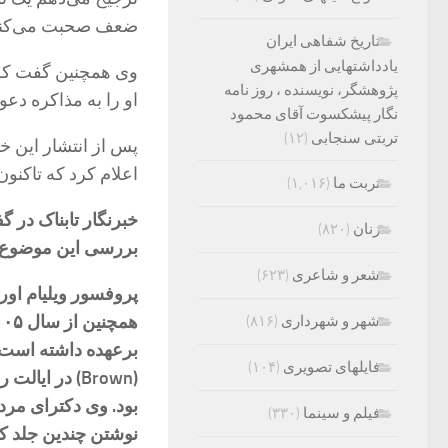
ضعف صحبت می‌کنم
تاریخ شفاهی ایران
یادداشتهایی از همشهری
وی همچنین گفت که رو
پژوهشگر، نویسنده ، روز نامه
او را به مذاکره دع
نگار پیشکسوت آقای محمود
تربتی سنجابی
(۱۲)
پس از انتشار این خ
اعلام کرد که تاکنو
تربت ما
(۱,۰۱۶)
خبرنگار تابناک در گ
زنان
(۸۲۰)
بررسی این موضوع پر
شعر و شاعری
(۶۲۳)
شهر و شهرداری
(۸۱۶)
برعهده داشته است. 
فایلهای تصویری
(۱۰۴)
(Brown) در ا
فیلم و سینما
(۳۳۰)