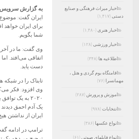
به گزارش سرویس بی
اخبار میراث فرهنگی و صنایع
دستی
(۱,۴۱۷)
ایران گفت: موضوع ب
برای ایران خواهد اف
اخبار هنری
(۱,۴۸۰)
شما بگویم.
اخبار ورزشی
(۱۲۸)
وی گفت: ما در آخری
اتفاقی می‌افتد. اما
اطلاعیه ها
(۳۴۸)
دست یابد.
اقامتگاه بوم گردی و هتل ،
تابناک را در شبکه ه
مهمانسرا
(۷۶)
وی افزود: فکر می‌ک
اموزش و پرورش
(۲۸۷)
۲۰۲۰ به یک تواف
یک آدم احمق دیدند و 
انتخابات
(۹۷۸)
ایران از نداشتن هیچ پولی به داش
انواع عکسها
(۳۸۶)
ترامپ در ادامه گفت
انواع فایلهای صوتی
(۶۱)
ترجیح می‌دهم یک تو