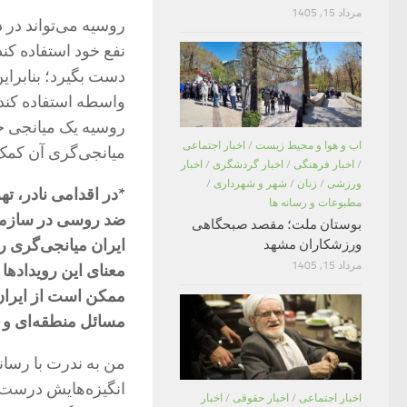
مرداد 15, 1405
روسیه می‌تواند در د
نفع خود استفاده کن
دست بگیرد؛ بنابرای
واسطه استفاده کند،
روسیه یک میانجی خی
اب و هوا و محیط زیست
/
اخبار اجتماعی
میانجی‌گری آن کمک 
/
اخبار فرهنگی
/
اخبار گردشگری
/
اخبار
ورزشی
/
زنان
/
شهر و شهرداری
/
*در اقدامی نادر، ت
مطبوعات و رسانه ها
ضد روسی در سازمان
بوستان ملت؛ مقصد صبحگاهی
ایران میانجی‌گری رو
ورزشکاران مشهد
مرداد 15, 1405
معنای این رویداد‌ه
ممکن است از ایران 
مسائل منطقه‌ای و د
من به ندرت با رسانه
انگیزه‌هایش درست می
اخبار اجتماعی
/
اخبار حقوقی
/
اخبار