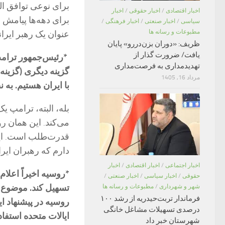
برای نوعی توافق ال
اخبار اقتصادی
/
اخبار حقوقی
/
اخبار
برای دهه‌ها پیامش و
سیاسی
/
اخبار صنعتی
/
اخبار فرهنگی
/
مطبوعات و رسانه ها
عنوان یک رهبر ایرا
ظریف: «دوران بزن‌دررو» پایان
یافت/ ضرورت گذار از
*رئیس‌جمهور ترامپ 
تهدیدمداری به فرصت‌مداری
گزینه دیگری (گزینه
مرداد 16, 1405
با ایران هستیم. به
بله، البته، ترامپ 
می‌کند. این همان ر
قدرت‌طلب است. ایر
دارم که رهبران ای
اخبار اجتماعی
/
اخبار اقتصادی
/
اخبار
*روسیه اخیراً اعلام
حقوقی
/
اخبار سیاسی
/
اخبار صنعتی
/
تسهیل کند. موضوع 
شهر و شهرداری
/
مطبوعات و رسانه ها
فرماندار تربت‌حیدریه از رشد ۱۰۰
روسیه در پیشنهاد ا
درصدی تسهیلات مشاغل خانگی
ایالات متحده استفا
شهرستان خبر داد