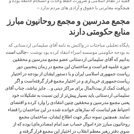
فقیه در نظام اسلامی و ضرورت حفظ وحدت و انسجام جامعه بوده و
هیچگونه مغایرتی با حقوق و آزادی های مردم ندارد.»
مجمع مدرسین و مجمع روحانیون مبارز
منابع حکومتی دارند
پایگاه تحلیلی مباحثات در واکنش به نامه آقای سلیمانی اردستانی که
به بودجه حکومتی موسسه اسراء انتقاد کرده بود نوشت: «
جالب است
بدانیم که آقای سلیمانی اردستانی عضو مجمع مدرسین و محققین
حوزه علمیه قم است و ساختمان این مجمع در زمان پنجمین دور
ریاست جمهوری اسلامی ایران و با دستور ایشان از بودجه در اختیار
ریاست‌جمهوری خریداری و در اختیار مجمع قرار گرفته‌است و اگر
دریافت کمک از بیت‌المال برای مراکز دینی و … جایز نباشد، جناب آقای
سلیمانی اردستانی باید بسیار پیش‌تر از این نسبت به تشکیلات خود
یعنی مجمع مدرسین و محققین چنین انتقادی را وارد کرده و اقتضای
احتیاط هم ایناست که نمازهای خوانده شده در این ساختمان را قضاء
نمایند. همچنین نمونه دیگر جهت اطلاع ایشان، ساختمان مجمع
روحانیون مبارز جزء اموال حساب صد امام (مصادره‌ای) بوده که از
سوی دفتر رهبر معظم انقلاب در اختیار این مجمع قرار گرفته و