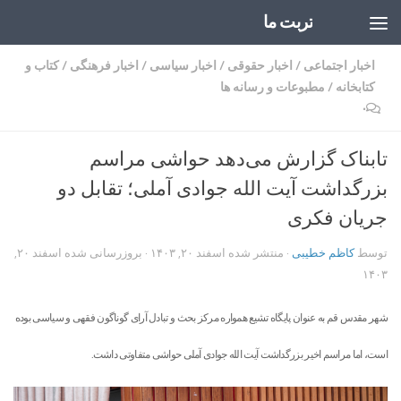
تربت ما
Skip to content
اخبار اجتماعی
/
اخبار حقوقی
/
اخبار سیاسی
/
اخبار فرهنگی
/
کتاب و
کتابخانه
/
مطبوعات و رسانه ها
۰
تابناک گزارش می‌دهد حواشی مراسم
بزرگداشت آیت الله جوادی آملی؛ تقابل دو
جریان فکری
توسط
کاظم خطیبی
· منتشر شده
اسفند ۲۰, ۱۴۰۳
· بروزرسانی شده
اسفند ۲۰,
۱۴۰۳
شهر مقدس قم به عنوان پایگاه تشیع همواره مرکز بحث و تبادل آرای گوناگون فقهی و سیاسی بوده
است، اما مراسم اخیر بزرگداشت آیت الله جوادی آملی حواشی متفاوتی داشت.