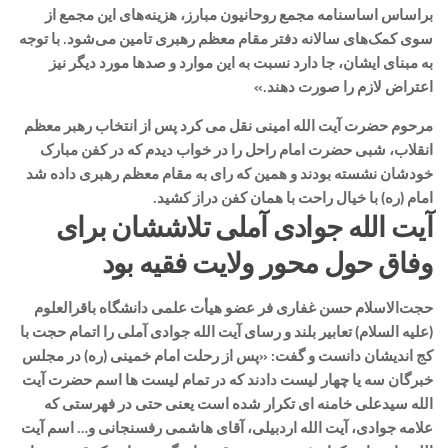
براساس اساسنامه مجمع روحانیون مبارز، هزینه‌های این مجمع از
سوی کمک‌های سالانه دفتر مقام معظم رهبری تامین می‌شود. با توجه
به مبنای ایشان، جا دارد نسبت به این موارد و صدها مورد دیگر نیز
اعتراض لازم را صورت دهند.»
مرحوم حضرت آیت الله امینی نقل می کرد پس از انتخاب رهبر معظم
انقلاب، شبی حضرت امام راحل را در خواب دیدم که در کفن مبارک
خودشان نشسته بودند و همین که رای به مقام معظم رهبری داده شد
امام (ره) با خیال راحت با همان کفن دراز کشید.
آیت الله جوادی آملی تلاششان برای
وفاق حول محور ولایت فقیه بود
حجت‌الاسلام حسن غفاری ‌فر عضو هیأت علمی دانشگاه باقرالعلوم
(علیه السلام) تعابیر بلند و رسای آیت الله جوادی آملی را اتمام حجت با
کج اندیشان دانست و گفت: «پس از رحلت امام خمینی (ره) در مجلس
خبرگان سه یا چهار لیست دادند که در تمام لیست ها اسم حضرت آیت
الله سیدعلی خامنه ای تکرار شده است یعنی حتی در فهرستی که
علامه جوادی، آیت الله اردبیلی، آقای هاشمی رفسنجانی و… اسم آیت