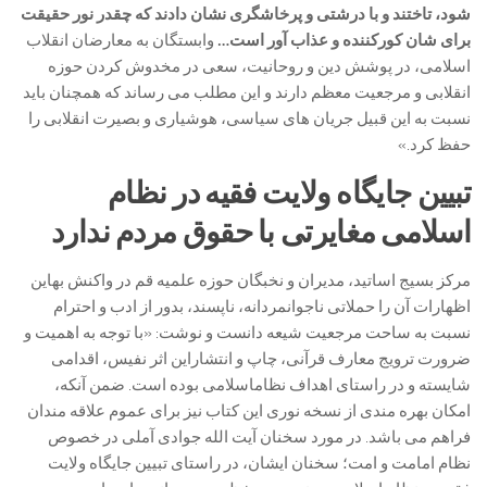
شود، تاختند و با درشتی و پرخاشگری نشان دادند که چقدر نور حقیقت
برای شان کورکننده و عذاب آور است…
وابستگان به معارضان انقلاب
اسلامی، در پوشش دین و روحانیت، سعی در مخدوش کردن حوزه
انقلابی و مرجعیت معظم دارند و این مطلب می رساند که همچنان باید
نسبت به این قبیل جریان های سیاسی، هوشیاری و بصیرت انقلابی را
حفظ کرد.»
تبیین جایگاه ولایت فقیه در نظام
اسلامی مغایرتی با حقوق مردم ندارد
مرکز بسیج اساتید، مدیران و نخبگان حوزه علمیه قم در واکنش بهاین
اظهارات آن را حملاتی ناجوانمردانه، ناپسند، بدور از ادب و احترام
نسبت به ساحت مرجعیت شیعه دانست و نوشت: «با توجه به اهمیت و
ضرورت ترویج معارف قرآنی، چاپ و انتشاراین اثر نفیس، اقدامی
شایسته و در راستای اهداف نظاماسلامی بوده است. ضمن آنکه،
امکان بهره مندی از نسخه نوری این کتاب نیز برای عموم علاقه مندان
فراهم می باشد. در مورد سخنان آیت الله جوادی آملی در خصوص
نظام امامت و امت؛ سخنان ایشان، در راستای تبیین جایگاه ولایت