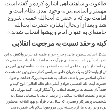
طاغوت و شاهنشاهی اشاره کرده و گفته است
مهمتر و اساسی‌تر به وجود آمدن نظام امت و
امامت بود که با حضرت آیت‌الله خمینی شروع
شد و بعد از ارتحال ایشان، حضرت آیت‌الله
خامنه‌ای به عنوان امام و پیشوا انتخاب شدند.»
کینه و حقد نسبت به مرجعیت انقلابی
تشکل اساتید سطوح عالی و خارج حوزه علمیه قم نیز در
واکنش
به این
اظهارات آن را اهانت، منکری بزرگ و جرم آشکار با ادبیات سخیفی که
برخاسته از شهوت علمی است، دانسته و نوشت:
«نامه توهین آمیز دو
تن از وابستگان به یک جریان خاص سیاسی که از مطرودین دهه شصت
انقلاب اسلامی می باشند، خطاب به شخصیت بزرگ فقاهت و تقوا،
حضرت آیت الله العظمی جوادی آملی (دام ظله العالی)، اوج کینه و
حقد آنان نسبت به مرجعیت انقلابی را آشکار کرد…. کینه توزانی که
عزت و عظمت انقلاب اسلامی را برنمی تابند، با سخنانی مبتذل به
شخصیت پرهیزکار و بصیری که سال ها با قرآن و نهج البلاغه، محشور
بوده و در زمانه ما از برجسته ترین مروجین اسلام ناب شمرده می