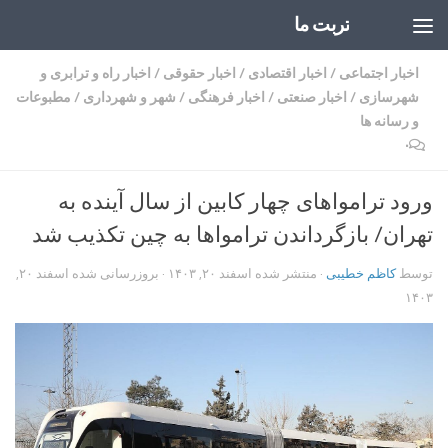
تربت ما
Skip to content
اخبار اجتماعی
/
اخبار اقتصادی
/
اخبار حقوقی
/
اخبار راه و ترابری و
شهرسازی
/
اخبار صنعتی
/
اخبار فرهنگی
/
شهر و شهرداری
/
مطبوعات
و رسانه ها
۰
ورود ترامواهای چهار کابین از سال آینده به
تهران/ بازگرداندن ترامواها به چین تکذیب شد
توسط
کاظم خطیبی
· منتشر شده
اسفند ۲۰, ۱۴۰۳
· بروزرسانی شده
اسفند ۲۰,
۱۴۰۳