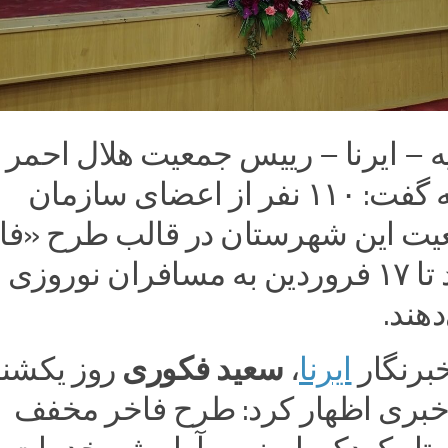
ه – ایرنا – رییس جمعیت هلال احمر
تربت‌حیدریه گفت: ۱۱۰ نفر از اعضای سازمان
یت این شهرستان در قالب طرح «فا
از ۲۵ اسفند تا ۱۷ فروردین به مسافران نوروزی
هند.
سعید فکوری
برنگار
ایرنا
،
روز یکشنب
بری اظهار کرد: طرح فاخر مخفف