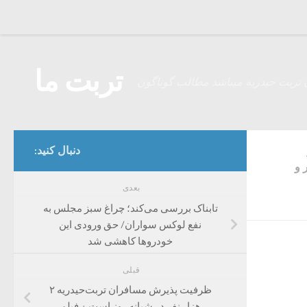
Skip to content
تربت ما
 تربت حیدریه میباشد مطالب گوناگون
دنبال کنید:
 و
بعدی
تابناک بررسی می‌کند؛ چراغ سبز مجلس به
نفع لوکس سواران/ حق ورودی این
خودرو‌ها کاهشی شد
قبلی
ظرفیت پذیرش مسافران تربت‌حیدریه ۲
هزار نفر در شبانه‌ روز است + فیلم