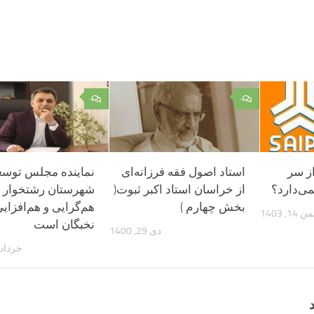
۰
۰
ز سر
استاد اصول فقه فرزانه‌اى
نماینده مجلس توسع
ی‌دارد؟
از خراسان استاد اکبر ثبوت(
شهرستان رشتخوار نی
بخش چهارم )
هم‌گرایی و هم‌افزای
 14, 1403
نخبگان است
دی 29, 1400
خرداد 27, 403